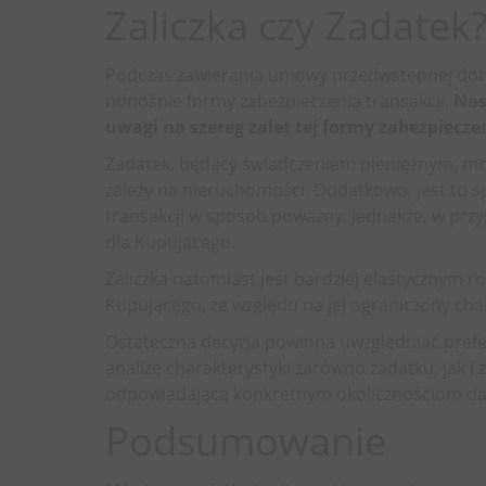
Zaliczka czy Zadate
Podczas zawierania umowy przedwstępnej dotyc
odnośnie formy zabezpieczenia transakcji.
Nas
uwagi na szereg zalet tej formy zabezpiecze
Zadatek, będący świadczeniem pieniężnym, mo
zależy na nieruchomości. Dodatkowo, jest to 
transakcji w sposób poważny. Jednakże, w p
dla Kupującego.
Zaliczka natomiast jest bardziej elastycznym r
Kupującego, ze względu na jej ograniczony ch
Ostateczna decyzja powinna uwzględniać prefer
analizę charakterystyki zarówno zadatku, jak i 
odpowiadającą konkretnym okolicznościom dan
Podsumowanie