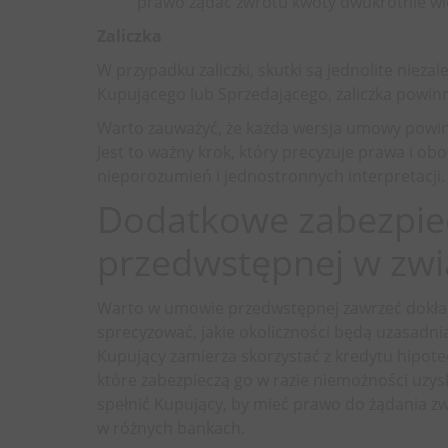
prawo żądać zwrotu kwoty dwukrotnie wi
Zaliczka
W przypadku zaliczki, skutki są jednolite niez
Kupującego lub Sprzedającego, zaliczka powinna
Warto zauważyć, że każda wersja umowy powin
Jest to ważny krok, który precyzuje prawa i obo
nieporozumień i jednostronnych interpretacji.
Dodatkowe zabezpie
przedwstępnej w zwi
Warto w umowie przedwstępnej zawrzeć dokła
sprecyzować, jakie okoliczności będą uzasadniał
Kupujący zamierza skorzystać z kredytu hipo
które zabezpieczą go w razie niemożności uzy
spełnić Kupujący, by mieć prawo do żądania 
w różnych bankach.