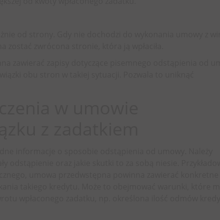
ększej od kwoty wpłaconego zadatku.
ależnie od strony. Gdy nie dochodzi do wykonania umowy z wi
 zostać zwrócona stronie, która ją wpłaciła.
na zawierać zapisy dotyczące pisemnego odstąpienia od u
wiązki obu stron w takiej sytuacji. Pozwala to uniknąć
czenia w umowie
ązku z zadatkiem
dne informacje o sposobie odstąpienia od umowy. Należy
y odstąpienie oraz jakie skutki to za sobą niesie. Przykłado
tecznego, umowa przedwstępna powinna zawierać konkretne 
skania takiego kredytu. Może to obejmować warunki, które m
zwrotu wpłaconego zadatku, np. określona ilość odmów kred