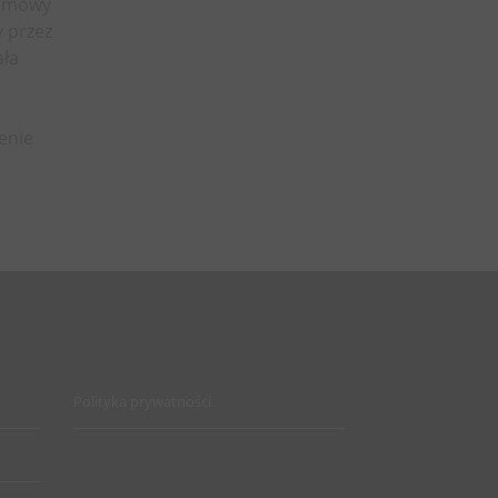
 umowy
 przez
ała
enie
Polityka prywatności