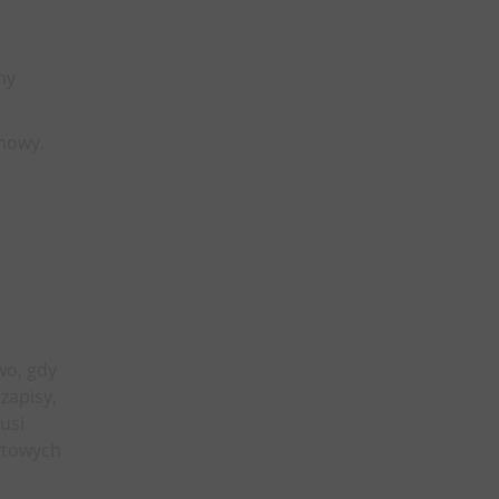
ny
mowy.
wo, gdy
zapisy,
usi
ytowych