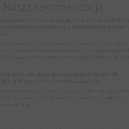
k? Nasza rekomendacja
zącej nieruchomości, zazwyczaj konieczne jest podjęcie de
za rekomendacja skłania się w stronę wyboru zadatku, 
nia.
że stanowić solidne zabezpieczenie, szczególnie gdy Kupu
sposób, aby Sprzedający miał pewność, że Kupujący podchod
rzypadku niewykonania umowy, może spowodować utratę śr
ozwiązaniem, ale także wiąże się z większym ryzykiem dla
arakter gwarancyjny w porównaniu z zadatkiem.
encje i potrzeby obu stron transakcji. Zalecamy jednak do
zaliczki, co pozwoli wybrać formę zabezpieczenia najlepiej
ej transakcji.