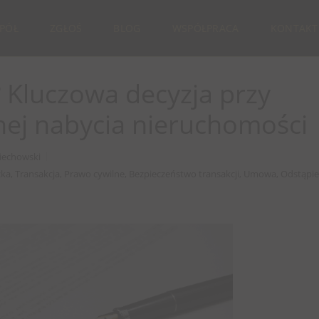
SPÓŁ
ZGŁOŚ
BLOG
WSPÓŁPRACA
KONTAKT
? Kluczowa decyzja przy
ej nabycia nieruchomości
iechowski
ka, Transakcja, Prawo cywilne, Bezpieczeństwo transakcji, Umowa, Odstąpie