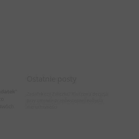
Ostatnie posty
adatek
"
Zadatek czy Zaliczka? Kluczowa decyzja
co
przy umowie przedwstępnej nabycia
 dwóch
nieruchomości