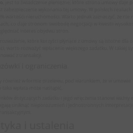
go
, jest to świadczenie pieniężne, które strona umowy daje p
t zabezpieczenie wykonania tej umowy. W polskich realiach
0% wartości nieruchomości. Warto jednak zaznaczyć, że nie
sach, co daje stronom swobodę negocjacji w kwestii wysokoś
ględniać interes obydwu stron.
t rozważenie, które korzyści płynące z umowy są istotne dla 
i, warto rozważyć wpłacenie większego zadatku. W takiej syt
nować z transakcji.
zówki i ograniczenia
y również w formie przelewu, pod warunkiem, że w umowie
y taka wpłata może nastąpić.
unków dotyczących zadatku i jego wręczenia stanowi ważny 
ają uniknąć nieporozumień i jednostronnych interpretacji
transakcyjnym.
tyka i ustalenia