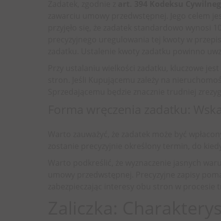
Zadatek, zgodnie z
art. 394 Kodeksu Cywilne
zawarciu umowy przedwstępnej. Jego celem jes
przyjęło się, że zadatek standardowo wynosi 1
precyzyjnego uregulowania tej kwoty w przepi
zadatku. Ustalenie kwoty zadatku powinno uwz
Przy ustalaniu wielkości zadatku, kluczowe jes
stron. Jeśli Kupującemu zależy na nieruchomośc
Sprzedającemu będzie znacznie trudniej zrezyg
Forma wręczenia zadatku: Wska
Warto zauważyć, że zadatek może być wpłacon
zostanie precyzyjnie określony termin, do kied
Warto podkreślić, że wyznaczenie jasnych war
umowy przedwstępnej. Precyzyjne zapisy pomag
zabezpieczając interesy obu stron w procesie 
Zaliczka: Charakterys