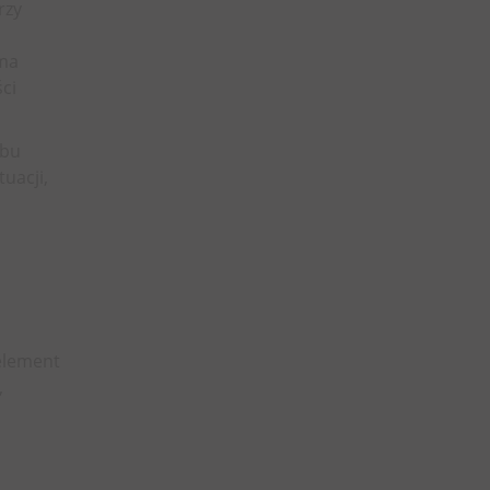
rzy
 ma
ci
obu
uacji,
element
,