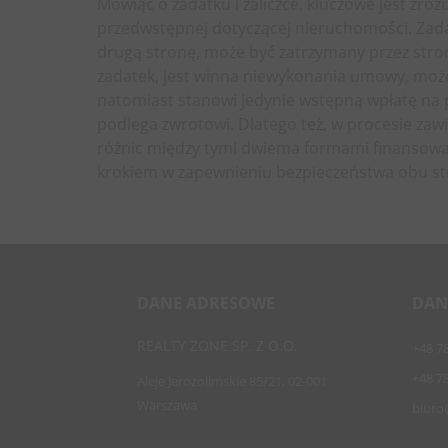
Mówiąc o zadatku i zaliczce, kluczowe jest z
przedwstępnej dotyczącej nieruchomości. Zad
drugą stronę, może być zatrzymany przez stron
zadatek, jest winna niewykonania umowy, moż
natomiast stanowi jedynie wstępną wpłatę na 
podlega zwrotowi. Dlatego też, w procesie za
różnic między tymi dwiema formami finansowa
krokiem w zapewnieniu bezpieczeństwa obu st
DANE ADRESOWE
DAN
REALTY ZONE SP. Z O.O.
+48 7
+48 7
Aleje Jerozolimskie 85/21, 02-001
Warszawa
biuro