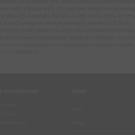
rozumienie różnic między tymi dwoma pojęciami w kontekście
atek pełni rolę gwarancji. W przypadku niewykonania umowy
ę, która go otrzymała. Natomiast, gdy osoba, która otrzym
e zostać wymagany zwrot w podwójnej wysokości. Zaliczka
poczet przyszłej zapłaty i w przypadku niewykonania umowy,
wierania umowy przedwstępnej, ważne jest dokładne zrozumi
nia oraz odpowiednie ich uregulowanie, co jest kluczowym
ronom transakcji.
E KONTAKTOWE
MENU
89 170 056
O nas
87 011 082
@realtyzone.pl
Oferty