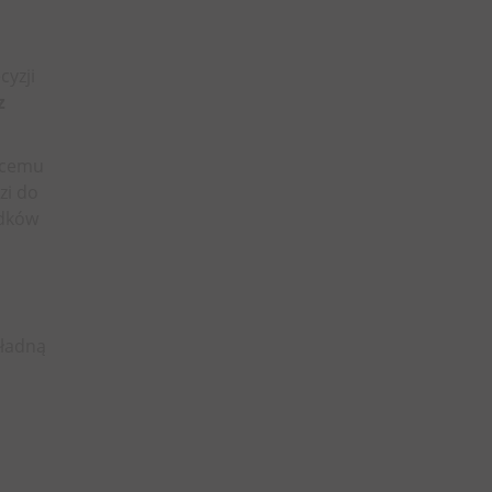
cyzji
z
jącemu
zi do
odków
kładną