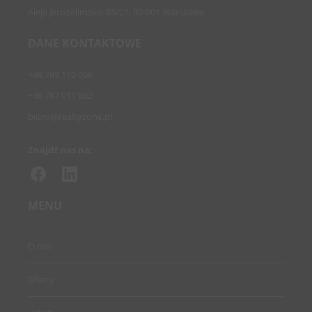
Aleje Jerozolimskie 85/21, 02-001 Warszawa
DANE KONTAKTOWE
+48 789 170 056
+48 787 011 082
biuro@realtyzone.pl
Znajdź nas na:
MENU
O nas
Oferty