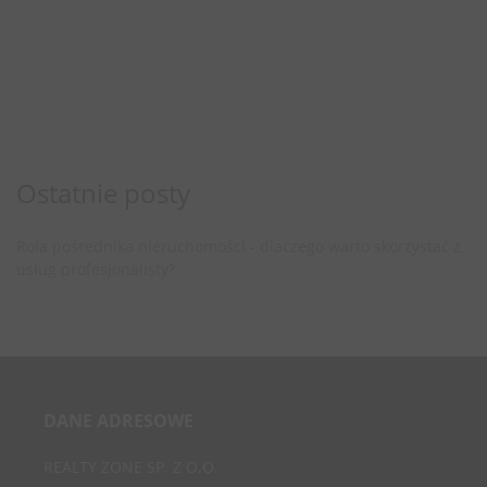
Ostatnie posty
Rola pośrednika nieruchomości - dlaczego warto skorzystać z
usług profesjonalisty?
DANE ADRESOWE
REALTY ZONE SP. Z O.O.