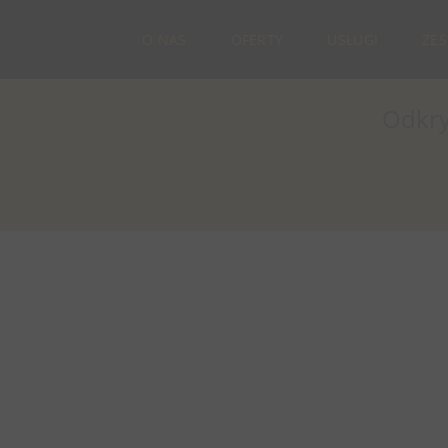
O NAS
OFERTY
USŁUGI
ZE
Odkry