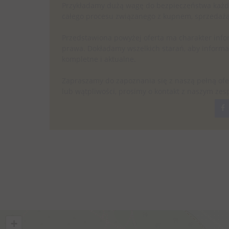
Przykładamy dużą wagę do bezpieczeństwa każdej
całego procesu związanego z kupnem, sprzedaż
Przedstawiona powyżej oferta ma charakter info
prawa. Dokładamy wszelkich starań, aby informac
kompletne i aktualne.
Zapraszamy do zapoznania się z naszą pełną ofe
lub wątpliwości, prosimy o kontakt z naszym zes
+