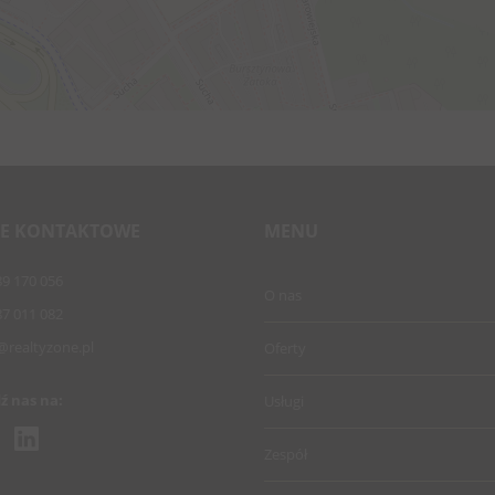
E KONTAKTOWE
MENU
89 170 056
O nas
87 011 082
@realtyzone.pl
Oferty
ź nas na:
Usługi
Zespół