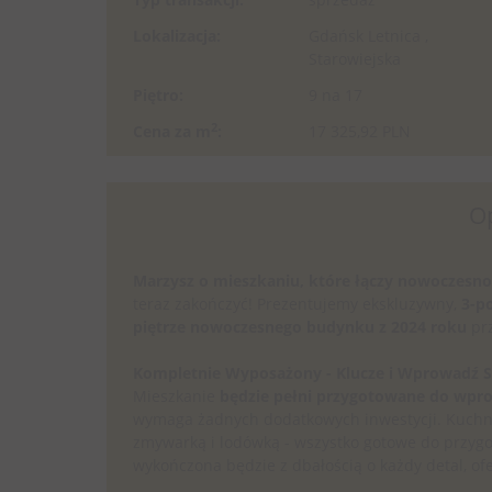
Lokalizacja:
Gdańsk Letnica ,
Starowiejska
Piętro:
9 na 17
2
Cena za m
:
17 325,92 PLN
O
Marzysz o mieszkaniu, które łączy nowoczesno
teraz zakończyć! Prezentujemy ekskluzywny,
3-p
piętrze nowoczesnego budynku z 2024 roku
pr
Kompletnie Wyposażony - Klucze i Wprowadź S
Mieszkanie
będzie pełni przygotowane do wpr
wymaga żadnych dodatkowych inwestycji. Kuchni
zmywarką i lodówką - wszystko gotowe do przygo
wykończona będzie z dbałością o każdy detal, of