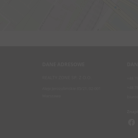
DANE ADRESOWE
DAN
REALTY ZONE SP. Z O.O.
+48 7
+48 7
Aleje Jerozolimskie 85/21, 02-001
Warszawa
biuro
Znajd