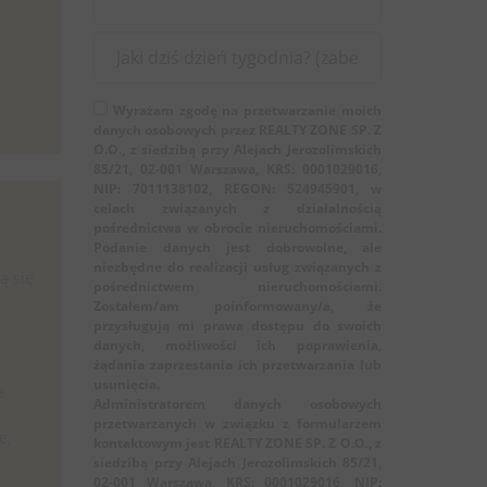
Wyrażam zgodę na przetwarzanie moich
danych osobowych przez REALTY ZONE SP. Z
O.O., z siedzibą przy Alejach Jerozolimskich
85/21, 02-001 Warszawa, KRS: 0001029016,
NIP: 7011138102, REGON: 524945901, w
celach związanych z działalnością
pośrednictwa w obrocie nieruchomościami.
Podanie danych jest dobrowolne, ale
niezbędne do realizacji usług związanych z
ą się
pośrednictwem nieruchomościami.
Zostałem/am poinformowany/a, że
przysługują mi prawa dostępu do swoich
danych, możliwości ich poprawienia,
żądania zaprzestania ich przetwarzania lub
usunięcia.
e
Administratorem danych osobowych
przetwarzanych w związku z formularzem
e,
kontaktowym jest REALTY ZONE SP. Z O.O., z
siedzibą przy Alejach Jerozolimskich 85/21,
02-001 Warszawa, KRS: 0001029016, NIP: