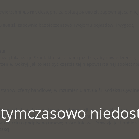
owierzchni
4,5 m²
, dostępna za opłatą
36 000 zł,
zapewniająca miej
0 000 zł,
zapewnia bezpieczeństwo Twojemu pojazdowi i wygodę
mu!
ej lokalizacji. Skontaktuj się z nami już dziś, aby dowiedzieć się
enie. Odkryj, jak to jest być częścią tej niepowtarzalnej społecznoś
 stanowi oferty handlowej w rozumieniu art. 66 §1 Kodeksu Cywiln
 tymczasowo niedost
homości, działające na terenie aglomeracji warszawskiej oraz
branży nieruchomości, za świadczone usługi otrzymujemy wynagrodz
na w oparciu o podpisaną umowę pośrednictwa. Prowizja jest pobier
akcji.