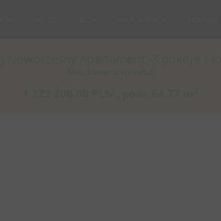
SPÓŁ
ZGŁOŚ
BLOG
WSPÓŁPRACA
KONTAKT
j Nowoczesny Apartament -3 pokoje | lo
Mieszkanie na sprzedaż
2
1 122 200,00 PLN ,
pow.
64,77 m