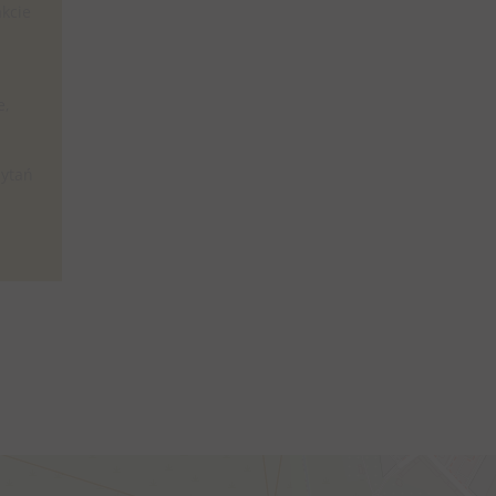
akcie
e,
pytań