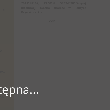
7011138102, REGON: 524945901.Więcej
informacji można znaleźć w Polityce
sce
Prywatności. *
ci.
ego.
ępna...
enie
ana