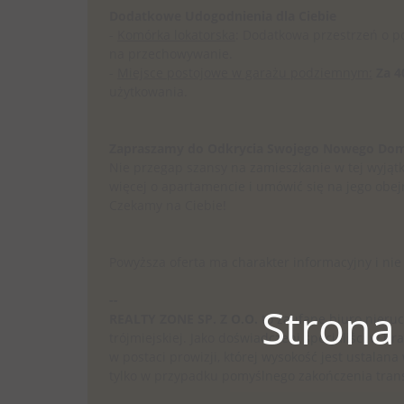
Dodatkowe Udogodnienia dla Ciebie
-
Komórka lokatorska
: Dodatkowa przestrzeń o p
na przechowywanie.
-
Miejsce postojowe w garażu podziemnym:
Za 4
użytkowania.
Zapraszamy do Odkrycia Swojego Nowego Do
Nie przegap szansy na zamieszkanie w tej wyjątkow
więcej o apartamencie i umówić się na jego obejrz
Czekamy na Ciebie!
Powyższa oferta ma charakter informacyjny i nie
--
Strona
REALTY ZONE SP. Z O.O.
to zaufane biuro nieruc
trójmiejskiej. Jako doświadczeni specjaliści w 
w postaci prowizji, której wysokość jest ustala
tylko w przypadku pomyślnego zakończenia trans