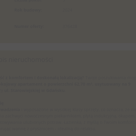
Rok budowy:
2024
Numer oferty:
376428
pis nieruchomości
ść z komfortem i doskonałą lokalizacją?
Twoje poszukiwania mog
okojowy apartament
o powierzchni 62,70 m², usytuowany na 9
zy
ul. Starowiejskiej w Gdańsku
.
ię
owadzenia
i wyposażone w wysokiej klasy sprzęty, co oznacza, że ni
a zachwyci nowoczesnym piekarnikiem, płytą indukcyjną, okapem,
towywania ulubionych potraw. Łazienka, z myślą o Twoim komforci
erując wannę z prysznicem - idealną do relaksu.