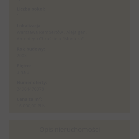
Liczba pokoi:
1
Lokalizacja:
Warszawa Rembertów , Aleja gen.
Antoniego Chruściela "Montera"
Rok budowy:
2003
Piętro:
3 na 3
Numer oferty:
34964470378
2
Cena za m
:
16 000,00 PLN
Opis nieruchomości