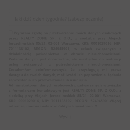
Wyrażam zgodę na przetwarzanie moich danych osobowych
przez REALTY ZONE SP. Z O.O., z siedzibą przy Alejach
Jerozolimskich 85/21, 02-001 Warszawa, KRS: 0001029016, NIP:
7011138102, REGON: 524945901, w celach związanych z
działalnością pośrednictwa w obrocie nieruchomościami.
Podanie danych jest dobrowolne, ale niezbędne do realizacji
usług związanych z pośrednictwem nieruchomościami.
Zostałem/am poinformowany/a, że przysługują mi prawa
dostępu do swoich danych, możliwości ich poprawienia, żądania
zaprzestania ich przetwarzania lub usunięcia.
Administratorem danych osobowych przetwarzanych w związku
z formularzem kontaktowym jest REALTY ZONE SP. Z O.O., z
siedzibą przy Alejach Jerozolimskich 85/21, 02-001 Warszawa,
KRS: 0001029016, NIP: 7011138102, REGON: 524945901.Więcej
informacji można znaleźć w Polityce Prywatności. *