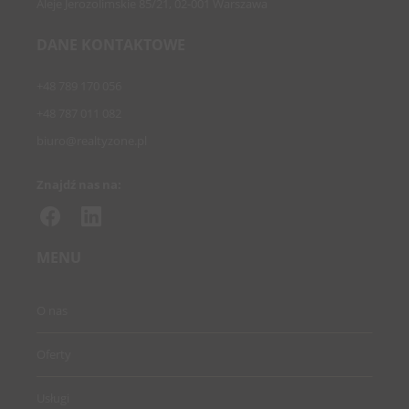
Aleje Jerozolimskie 85/21, 02-001 Warszawa
DANE KONTAKTOWE
+48 789 170 056
+48 787 011 082
biuro@realtyzone.pl
Znajdź nas na:
MENU
O nas
Oferty
Usługi