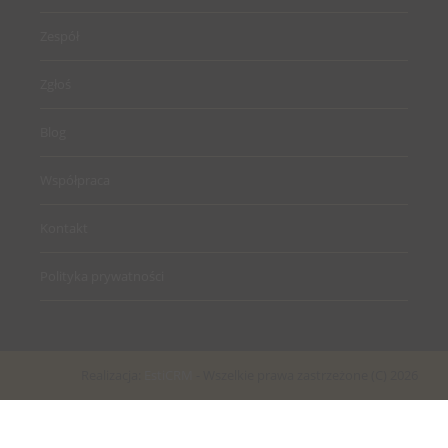
Zespół
Zgłoś
Blog
Współpraca
Kontakt
Polityka prywatności
Realizacja:
EstiCRM
- Wszelkie prawa zastrzeżone (C) 2026