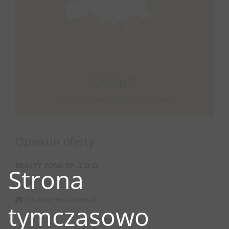
Opiekun oferty
REALTY ZONE SP. Z O.O.
Strona
789170056
biuro@realtyzone.pl
tymczasowo
Oferty doradcy