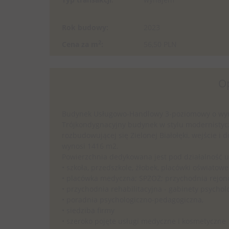
Rok budowy:
2023
2
Cena za m
:
56,50 PLN
O
Budynek Usługowo-Handlowy 3-poziomowy o wyna
Trójkondygnacyjny budynek w stylu modernistycz
rozbudowującej się Zielonej Białołęki, wejście i
wynosi 1416 m2.
Powierzchnia dedykowana jest pod działalność 
• szkoła, przedszkole, żłobek, placówki oświatowe
• placówka medyczna; SPZOZ; przychodnia rejo
• przychodnia rehabilitacyjna - gabinety psycholo
• poradnia psychologiczno-pedagogiczna,
• siedziba firmy
• szeroko pojęte usługi medyczne i kosmetyczne