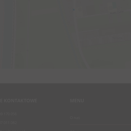
E KONTAKTOWE
MENU
89 170 056
O nas
87 011 082