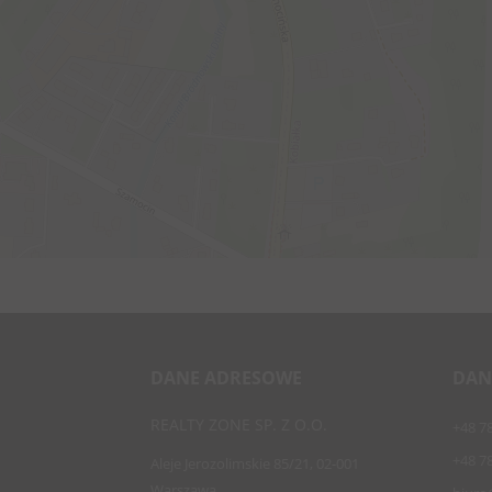
DANE ADRESOWE
DAN
REALTY ZONE SP. Z O.O.
+48 7
+48 7
Aleje Jerozolimskie 85/21, 02-001
Warszawa