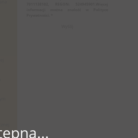
wana
7011138102, REGON: 524945901.Więcej
informacji można znaleźć w Polityce
Prywatności. *
ej
h
tym
cznej
ępna...