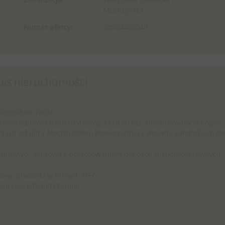
Mochtyńska
Numer oferty:
34964468040
pis nieruchomości
jęcia od zaraz.
nym o powierzchni użytkowej 1110,98 m2, zlokalizowany w części
 dojazd od ulicy Mochtyńskiej. Powierzchnia całkowita całego budynk
usługowo - biurową z dostosowaniem dla osób niepełnosprawnych:
nowa; placówki w ramach NFZ
giczne, gabinety terapii