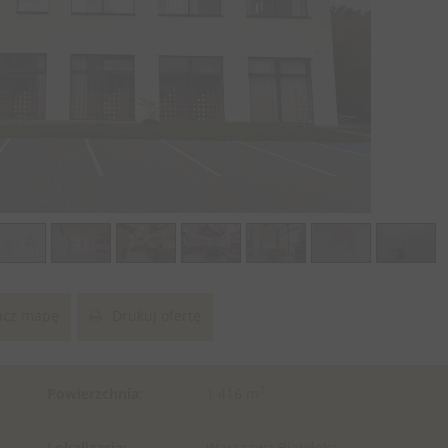
cz mapę
Drukuj ofertę
2
Powierzchnia:
1 416 m
Lokalizacja:
Warszawa Białołęka ,