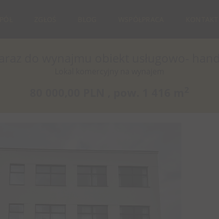
SPÓŁ
ZGŁOŚ
BLOG
WSPÓŁPRACA
KONTAKT
araz do wynajmu obiekt usługowo- han
Lokal komercyjny na wynajem
2
80 000,00 PLN ,
pow.
1 416 m