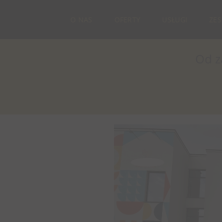
O NAS
OFERTY
USŁUGI
ZE
Od z