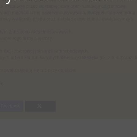
a, instalację przeciwprzepięciową oraz instalację odgromową.
ntylacji mechanicznej nawiewno-wywiewna. Budynek stanowi jedną
rowy wyłącznik prądu oraz instalację oświetlenia ewakuacyjnego.
 tym 2 dla osób niepełnosprawnych.
wanie logo firmy Najemcy.
ikacji zbiorowej jak i tras samochodowych.
wnych arterii komunikacyjnych dzielnicy Białołęka (ok. 2 min.) oraz d
rowej znajdują się tuż przy obiekcie.
e.
Facebook