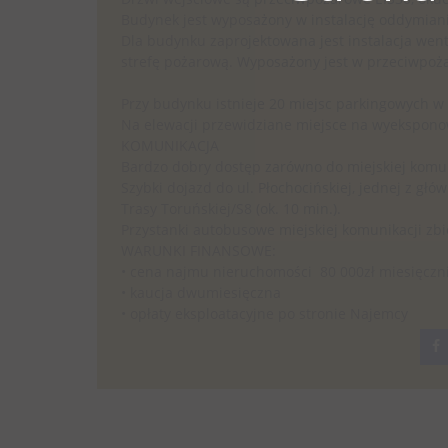
Budynek jest wyposażony w instalację oddymiani
Dla budynku zaprojektowana jest instalacja we
strefę pożarową. Wyposażony jest w przeciwpoża
Przy budynku istnieje 20 miejsc parkingowych w
Na elewacji przewidziane miejsce na wyekspono
KOMUNIKACJA
Bardzo dobry dostęp zarówno do miejskiej komun
Szybki dojazd do ul. Płochocińskiej, jednej z głó
Trasy Toruńskiej/S8 (ok. 10 min.).
Przystanki autobusowe miejskiej komunikacji zbio
WARUNKI FINANSOWE:
• cena najmu nieruchomości 80 000zł miesięczni
• kaucja dwumiesięczna
• opłaty eksploatacyjne po stronie Najemcy