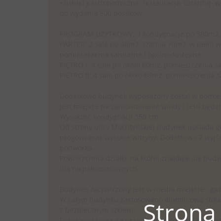
• usługi gastronomiczne, restauracja, catering-
do wydania 500 posiłków.
PROGRAM UŻYTKOWY: 3 kondygnacje po 380m2.
PARTER: 2 sale po 40m2, szatnia 70m2, w pełni 
pomieszczenia sanitarne i ogólnodostępne.
PIĘTRO I: 4 sale po około 60m2, pomieszczenia s
PIĘTRO II: 4 sale po około 60m2, pomieszczenia 
Dodatkowo budynek wyposażony został w pomieszc
jest miejsce na zamontowanie windy ( jeśli będzi
Wysokość kondygnacji 350 cm.
Od strony ulicy Mochtyńskiej budynek posiada gł
progów) oraz wysokie witryny. Dodatkowo 2 wyjśc
podwórka.
Powierzchnia działki, na której znajduje się b
dla niepełnosprawnych.
Budynek zaopatrzony jest w media miejskie - gaz,
W całym budynku zastosowano aluminiową stolarkę
Strona
z bezpiecznym szkłem.
Drzwi wejściowe są przeciwpożarowe EIS30, oku