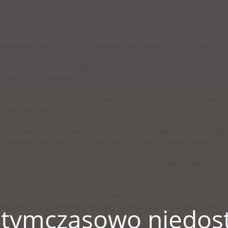
 w pełni wyposażona kuchnia na parterze, wraz z jadalnią, przygoto
wyposażona kuchnia 71m2 , jadalnia/ open space) 85m2, biuro 8m2,
anitarne, porządkowe, 2 gabinety
sanitarne i porządkowe.
zenia socjalne, kotłownię i wentylatornię oraz na klatce schodow
e taka potrzeba).
ówne wejście z poziomu chodnika bez barier (bez stopni i wysokic
ia ewakuacyjne boczne od strony kuchni oraz tylne od strony
udynek wynosi 2472 m2. Przed budynkiem 20 miejsc parkingowych w 
 energię elektryczną, wodę oraz kanalizację.
 okienną i drzwiową o wysokiej izolacyjności termicznej i akusty
 tymczasowo niedost
cia do drzwi ewakuacyjnych. Okna rozwierno-uchylne.