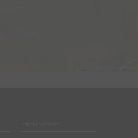
Leaflet
| ©
OpenStreetMap
contributors
Polityka prywatności