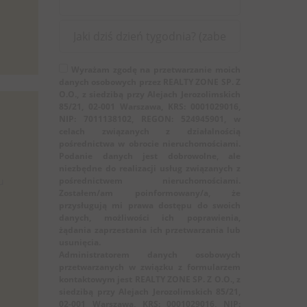
Wyrażam zgodę na przetwarzanie moich
danych osobowych przez REALTY ZONE SP. Z
O.O., z siedzibą przy Alejach Jerozolimskich
85/21, 02-001 Warszawa, KRS: 0001029016,
NIP: 7011138102, REGON: 524945901, w
celach związanych z działalnością
pośrednictwa w obrocie nieruchomościami.
Podanie danych jest dobrowolne, ale
niezbędne do realizacji usług związanych z
u
pośrednictwem nieruchomościami.
Zostałem/am poinformowany/a, że
przysługują mi prawa dostępu do swoich
danych, możliwości ich poprawienia,
żądania zaprzestania ich przetwarzania lub
usunięcia.
Administratorem danych osobowych
przetwarzanych w związku z formularzem
kontaktowym jest REALTY ZONE SP. Z O.O., z
siedzibą przy Alejach Jerozolimskich 85/21,
02-001 Warszawa, KRS: 0001029016, NIP: