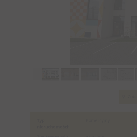
Zoba
Typ
Komercyjny
nieruchomości:
Typ transakcji:
wynajem