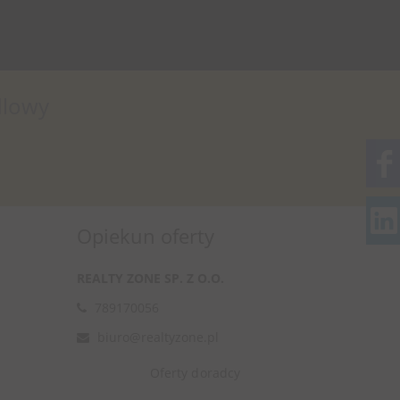
dlowy
Opiekun oferty
REALTY ZONE SP. Z O.O.
789170056
biuro@realtyzone.pl
Oferty doradcy