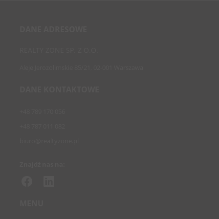
DANE ADRESOWE
REALTY ZONE SP. Z O.O.
Aleje Jerozolimskie 85/21, 02-001 Warszawa
DANE KONTAKTOWE
+48 789 170 056
+48 787 011 082
biuro@realtyzone.pl
Znajdź nas na:
MENU