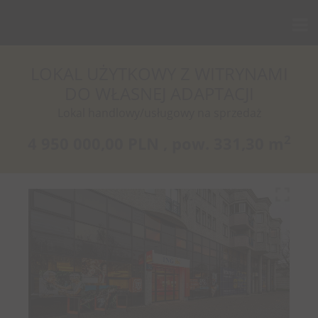
LOKAL UŻYTKOWY Z WITRYNAMI
DO WŁASNEJ ADAPTACJI
Lokal handlowy/usługowy na sprzedaż
2
4 950 000,00 PLN ,
pow.
331,30 m