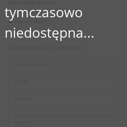
REALTY ZONE SP. Z O.O.
tymczasowo
789170056
biuro@realtyzone.pl
niedostępna...
Oferty doradcy
Skontaktuj się z agentem