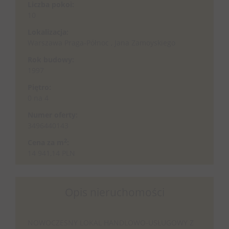
Liczba pokoi:
10
Lokalizacja:
Warszawa Praga-Północ , Jana Zamoyskiego
Rok budowy:
1997
Piętro:
0 na 4
Numer oferty:
3496440143
2
Cena za m
:
14 941,14 PLN
Opis nieruchomości
NOWOCZESNY LOKAL HANDLOWO-USŁUGOWY Z