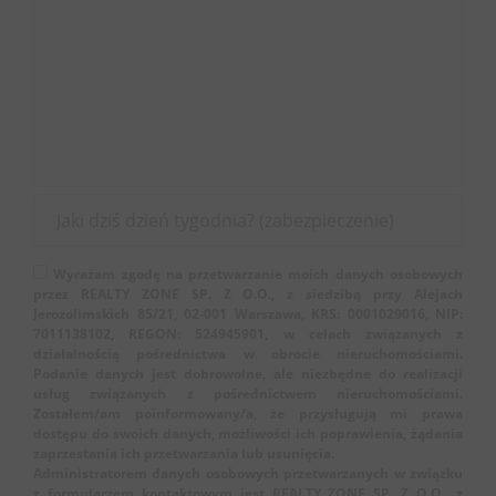
Wyrażam zgodę na przetwarzanie moich danych osobowych
przez REALTY ZONE SP. Z O.O., z siedzibą przy Alejach
Jerozolimskich 85/21, 02-001 Warszawa, KRS: 0001029016, NIP:
7011138102, REGON: 524945901, w celach związanych z
działalnością pośrednictwa w obrocie nieruchomościami.
Podanie danych jest dobrowolne, ale niezbędne do realizacji
usług związanych z pośrednictwem nieruchomościami.
Zostałem/am poinformowany/a, że przysługują mi prawa
dostępu do swoich danych, możliwości ich poprawienia, żądania
zaprzestania ich przetwarzania lub usunięcia.
Administratorem danych osobowych przetwarzanych w związku
z formularzem kontaktowym jest REALTY ZONE SP. Z O.O., z