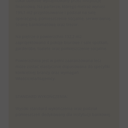
Lokal obecnie wynajmowany przez instytucję
finansową. Na parterze, którego metraż wynosi
199,1 m2 przystosowanie i podział na salę
operacyjną, pomieszczenie socjalne, serwerownię,
ścianę bankomatową oraz trezor.
Na piętrze o powierzchni 132,2 m2
zaprojektowano 4 pokoje biurowe / sale spotkań,
garderobe, toalete oraz pomieszczenie socjalne.
Powierzchnia jest w pełni zaaranżowana lecz
może zostać elastycznie dopasowana do specyfiki
konkretnej branży oraz wymagań
Właściciela/Najemcy.
STANDARD WYKOŃCZENIA:
Wysoki standard wykończenia oraz podział
pomieszczeń dedykowany dla instytucji bankowej.