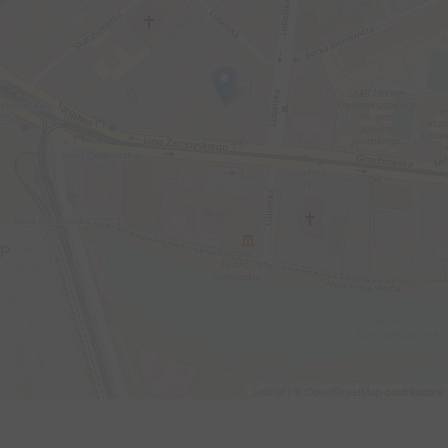
Leaflet
| ©
OpenStreetMap
contributors