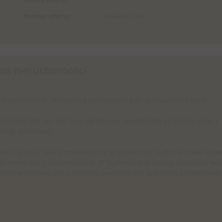
Numer oferty:
34964457591
pis nieruchomości
tarościńskim, aktualnie przystosowaną do prowadzenia baru.
erzchnię 600 m2. Jest ona ogrodzona żywopłotem od strony drogi i
rogi asfaltowej.
na nią duża sala, pomieszczenie gospodarcze, kuchnia i dwie łazie
erana jest z sieci miejskiej. W budynku jest dostęp do ciepłej wo
ach wykonany jest z eternitu, budynek jest ocieplony styropianem