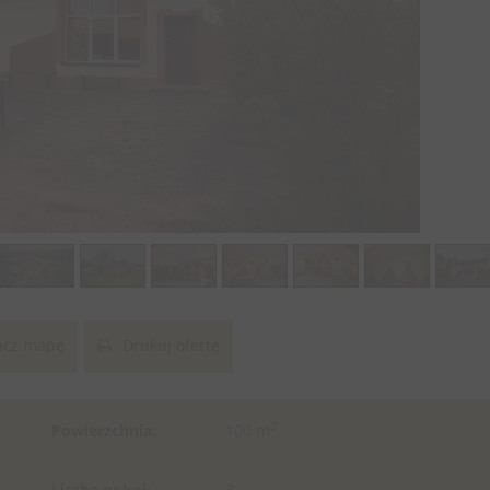
cz mapę
Drukuj ofertę
2
Powierzchnia:
100 m
Liczba pokoi:
3