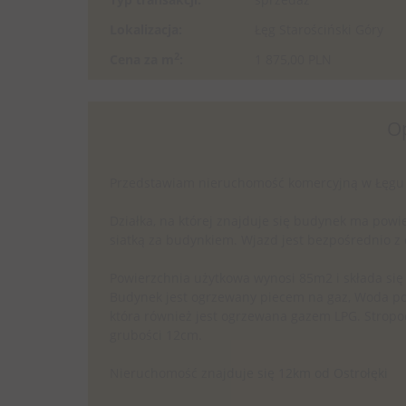
Lokalizacja:
Łęg Starościński Góry
2
Cena za m
:
1 875,00 PLN
O
Przedstawiam nieruchomość komercyjną w Łęgu S
Działka, na której znajduje się budynek ma powi
siatką za budynkiem. Wjazd jest bezpośrednio z d
Powierzchnia użytkowa wynosi 85m2 i składa się 
Budynek jest ogrzewany piecem na gaz, Woda pobi
która również jest ogrzewana gazem LPG. Stropod
grubości 12cm.
Nieruchomość znajduje się 12km od Ostrołęki