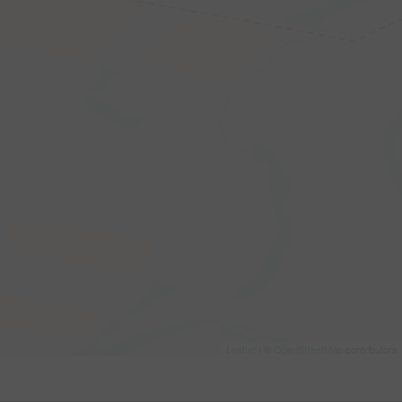
Leaflet
| ©
OpenStreetMap
contributors