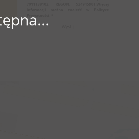
7011138102, REGON: 524945901.Więcej
informacji można znaleźć w Polityce
ępna...
Prywatności. *