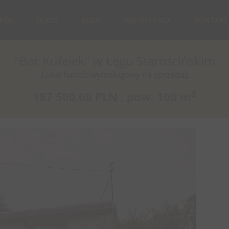
SPÓŁ
ZGŁOŚ
BLOG
WSPÓŁPRACA
KONTAKT
"Bar Kufelek" w Łęgu Starościńskim
Lokal handlowy/usługowy na sprzedaż
2
187 500,00 PLN ,
pow.
100 m