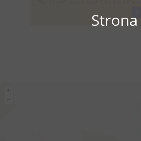
"Bar Kufelek" jest czynny od 12 lat i posiada sta
Strona
+
−