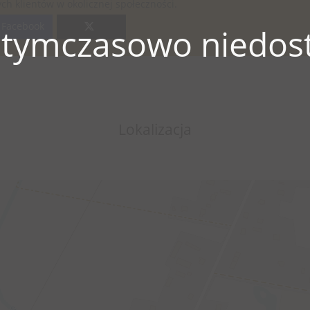
łych klientów w okolicznej społeczności.
Facebook
 tymczasowo niedost
Lokalizacja