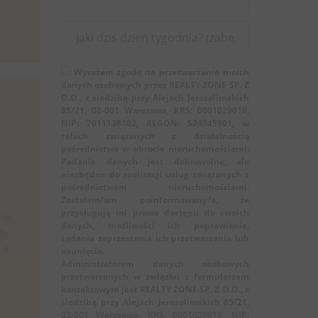
Wyrażam zgodę na przetwarzanie moich
danych osobowych przez REALTY ZONE SP. Z
O.O., z siedzibą przy Alejach Jerozolimskich
85/21, 02-001 Warszawa, KRS: 0001029016,
NIP: 7011138102, REGON: 524945901, w
celach związanych z działalnością
pośrednictwa w obrocie nieruchomościami.
Podanie danych jest dobrowolne, ale
niezbędne do realizacji usług związanych z
pośrednictwem nieruchomościami.
Zostałem/am poinformowany/a, że
przysługują mi prawa dostępu do swoich
nki.
danych, możliwości ich poprawienia,
dy,
żądania zaprzestania ich przetwarzania lub
 o
usunięcia.
Administratorem danych osobowych
przetwarzanych w związku z formularzem
kontaktowym jest REALTY ZONE SP. Z O.O., z
siedzibą przy Alejach Jerozolimskich 85/21,
02-001 Warszawa, KRS: 0001029016, NIP: