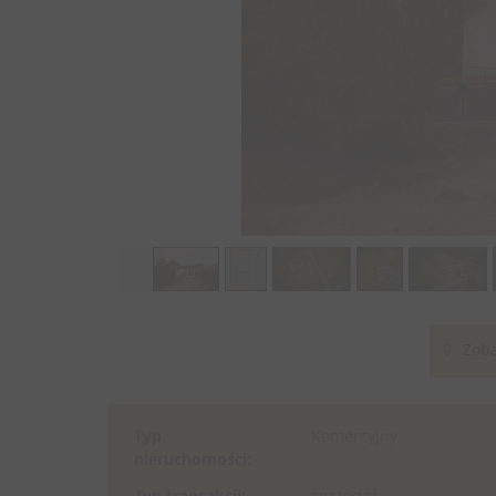
Zoba
Typ
Komercyjny
nieruchomości:
Typ transakcji:
sprzedaż