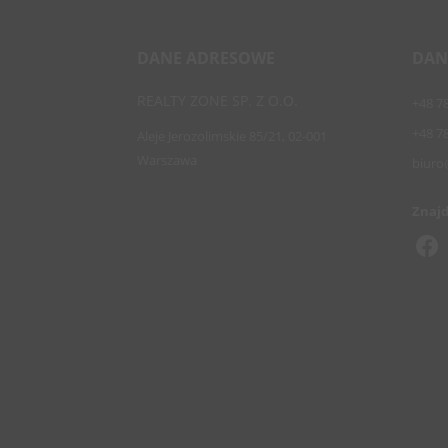
DANE ADRESOWE
DAN
REALTY ZONE SP. Z O.O.
+48 7
+48 7
Aleje Jerozolimskie 85/21, 02-001
Warszawa
biuro
Znajd