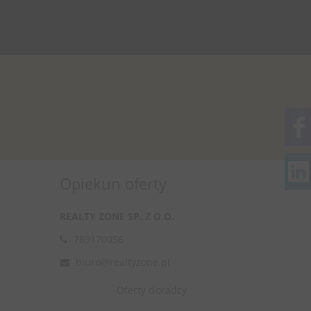
Opiekun oferty
REALTY ZONE SP. Z O.O.
789170056
biuro@realtyzone.pl
Oferty doradcy