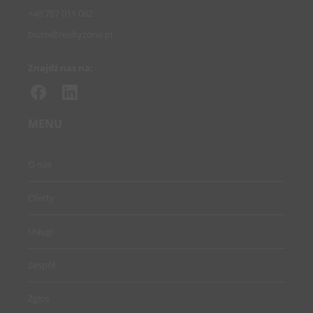
+48 787 011 082
biuro@realtyzone.pl
Znajdź nas na:
MENU
O nas
Oferty
Usługi
Zespół
Zgłoś