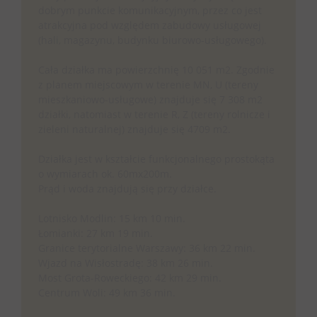
dobrym punkcie komunikacyjnym, przez co jest
atrakcyjna pod względem zabudowy usługowej
(hali, magazynu, budynku biurowo-usługowego).
Cała działka ma powierzchnię 10 051 m2. Zgodnie
z planem miejscowym w terenie MN, U (tereny
mieszkaniowo-usługowe) znajduje się 7 308 m2
działki, natomiast w terenie R, Z (tereny rolnicze i
zieleni naturalnej) znajduje się 4709 m2.
Działka jest w kształcie funkcjonalnego prostokąta
o wymiarach ok. 60mx200m.
Prąd i woda znajdują się przy działce.
Lotnisko Modlin: 15 km 10 min.
Łomianki: 27 km 19 min.
Granice terytorialne Warszawy: 36 km 22 min.
Wjazd na Wisłostradę: 38 km 26 min.
Most Grota-Roweckiego: 42 km 29 min.
Centrum Woli: 49 km 36 min.