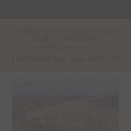
Działka INWESTYCYJNA, trasa S7,
20min od WARSZAWY
Działka (Usługowa) na sprzedaż
2
1 000 000,00 PLN ,
pow.
10 051 m