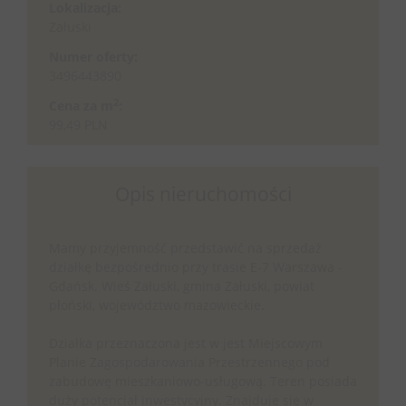
Lokalizacja:
Załuski
Numer oferty:
3496443890
2
Cena za m
:
99,49 PLN
Opis nieruchomości
Mamy przyjemność przedstawić na sprzedaż
działkę bezpośrednio przy trasie E-7 Warszawa -
Gdańsk. Wieś Załuski, gmina Załuski, powiat
płoński, województwo mazowieckie.
Działka przeznaczona jest w jest Miejscowym
Planie Zagospodarowania Przestrzennego pod
zabudowę mieszkaniowo-usługową. Teren posiada
duży potencjał inwestycyjny. Znajduje się w