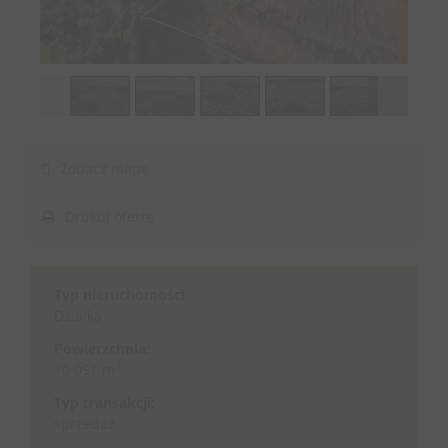
1
/
10
Zobacz mapę
Drukuj ofertę
Typ nieruchomości:
Działka
Powierzchnia:
2
10 051 m
Typ transakcji:
sprzedaż