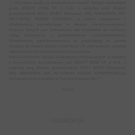
Wyrażam zgodę na przetwarzanie moich danych osobowych
przez REALTY ZONE SP. Z O.O., z siedzibą przy Alejach
Jerozolimskich 85/21, 02-001 Warszawa, KRS: 0001029016, NIP:
7011138102, REGON: 524945901, w celach związanych z
działalnością pośrednictwa w obrocie nieruchomościami.
Podanie danych jest dobrowolne, ale niezbędne do realizacji
usług związanych z pośrednictwem nieruchomościami.
Zostałem/am poinformowany/a, że przysługują mi prawa
dostępu do swoich danych, możliwości ich poprawienia, żądania
zaprzestania ich przetwarzania lub usunięcia.
Administratorem danych osobowych przetwarzanych w związku
z formularzem kontaktowym jest REALTY ZONE SP. Z O.O., z
siedzibą przy Alejach Jerozolimskich 85/21, 02-001 Warszawa,
KRS: 0001029016, NIP: 7011138102, REGON: 524945901.Więcej
informacji można znaleźć w Polityce Prywatności. *
Lokalizacja