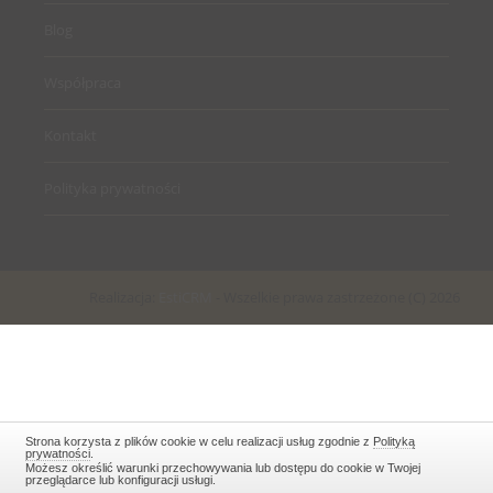
Blog
Współpraca
Kontakt
Polityka prywatności
Realizacja:
EstiCRM
- Wszelkie prawa zastrzeżone (C) 2026
Strona korzysta z plików cookie w celu realizacji usług zgodnie z
Polityką
prywatności
.
Możesz określić warunki przechowywania lub dostępu do cookie w Twojej
przeglądarce lub konfiguracji usługi.