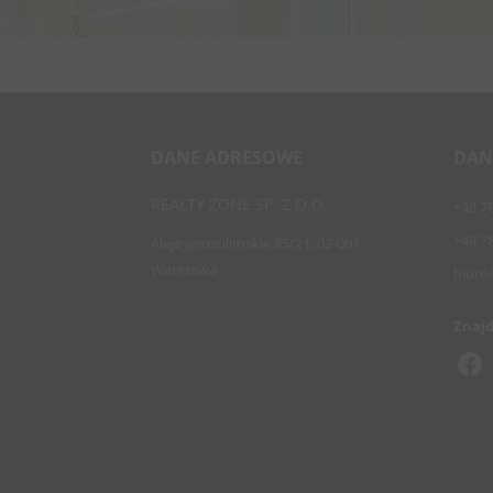
DANE ADRESOWE
DAN
REALTY ZONE SP. Z O.O.
+48 7
+48 7
Aleje Jerozolimskie 85/21, 02-001
Warszawa
biuro
Znajd