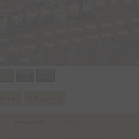
cz mapę
Drukuj ofertę
2
Powierzchnia:
900 m
Lokalizacja:
Warszawa Białołęka ,