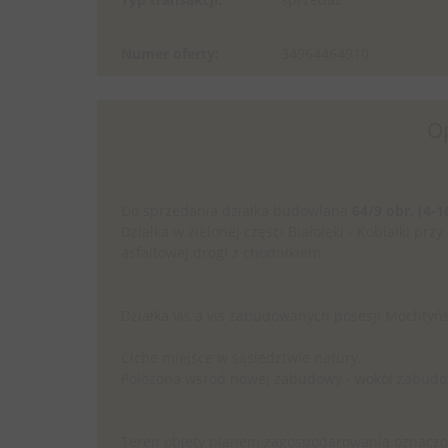
Numer oferty:
34964464910
O
Do sprzedania działka budowlana
64/9 obr. (4-1
Działka w zielonej części Białołęki - Kobiałki pr
asfaltowej drogi z chodnikiem.
Działka vis a vis zabudowanych posesji Mochtyńs
Ciche miejsce w sąsiedztwie natury.
Położona wśród nowej zabudowy - wokół zabudow
Teren objęty planem zagospodarowania oznaczon