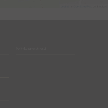
Leaflet
| ©
OpenStreetMap
contributors
Polityka prywatności