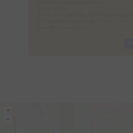
- przystanek autobusowy 400 m,
- szkoła 1500 m,
- ścieżki rowerowe wzdłuż Kanału Żerańskiego 8
- CH Targówek, trasa toruńska 8 km,
- Dworzec Centralny 20 km.
+
−