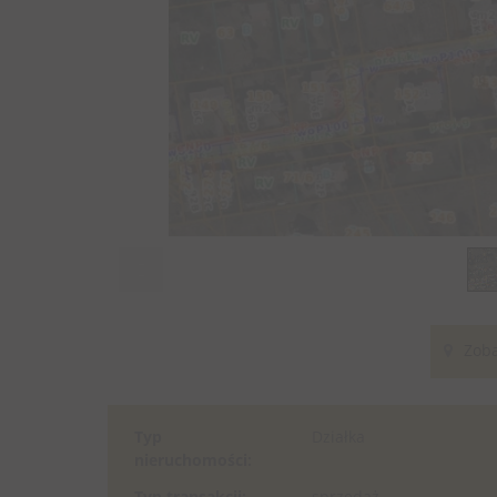
Zoba
Typ
Działka
nieruchomości:
Typ transakcji:
sprzedaż