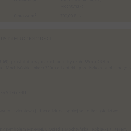
Mochtyńska
2
Cena za m
:
790,00 PLN
pis nieruchomości
6-05),
prostokąt o wymiarach od ulicy około 33m x 26,9m.
zy ul. Mochtyńskiej, około 350m od apteki i przedszkola publicznego 
ka 94 G i 94H
a mieszkaniowa jednorodzinna, spokojne i miłe sąsiedztwo.
y symbolem Mn/MNi/U Osiedla Mochtyńska - Kobiałka tj. tereny