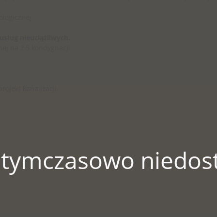
logicznej.
usług nieuciążliwych.
j na 2,5 kondygnacji
rojekt kanalizacji.
 tymczasowo niedost