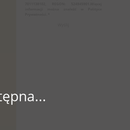
7011138102, REGON: 524945901.Więcej
informacji można znaleźć w Polityce
Prywatności. *
ępna...