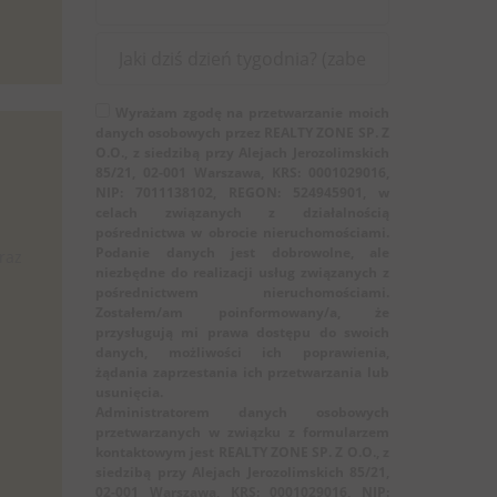
Wyrażam zgodę na przetwarzanie moich
danych osobowych przez REALTY ZONE SP. Z
O.O., z siedzibą przy Alejach Jerozolimskich
85/21, 02-001 Warszawa, KRS: 0001029016,
NIP: 7011138102, REGON: 524945901, w
celach związanych z działalnością
pośrednictwa w obrocie nieruchomościami.
Podanie danych jest dobrowolne, ale
oraz
niezbędne do realizacji usług związanych z
pośrednictwem nieruchomościami.
Zostałem/am poinformowany/a, że
przysługują mi prawa dostępu do swoich
danych, możliwości ich poprawienia,
żądania zaprzestania ich przetwarzania lub
usunięcia.
Administratorem danych osobowych
przetwarzanych w związku z formularzem
kontaktowym jest REALTY ZONE SP. Z O.O., z
siedzibą przy Alejach Jerozolimskich 85/21,
02-001 Warszawa, KRS: 0001029016, NIP: