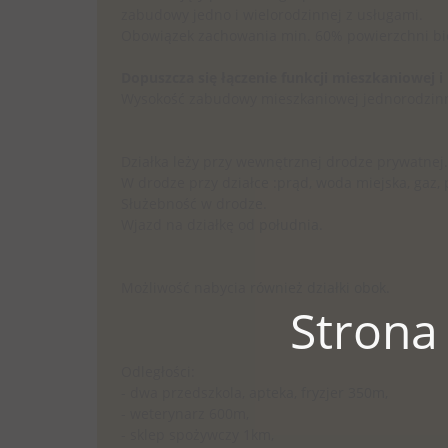
zabudowy jedno i wielorodzinnej z usługami.
Obowiązek zachowania min. 60% powierzchni bio
Dopuszcza się łączenie funkcji mieszkaniowej i 
Wysokość zabudowy mieszkaniowej jednorodzinne
Działka leży przy wewnętrznej drodze prywatnej.
W drodze przy działce :prąd, woda miejska, gaz, p
Służebność w drodze.
Wjazd na działkę od południa.
Możliwość nabycia również działki obok.
Strona
Odległości:
- dwa przedszkola, apteka, fryzjer 350m,
- weterynarz 600m,
- sklep spożywczy 1km,