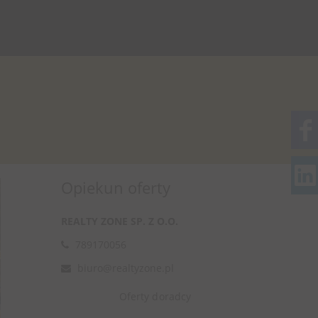
Opiekun oferty
REALTY ZONE SP. Z O.O.
789170056
biuro@realtyzone.pl
Oferty doradcy