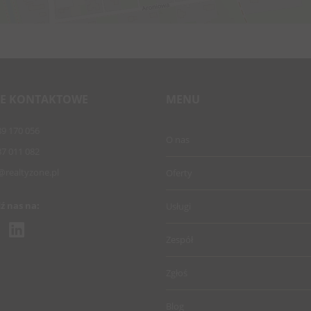
E KONTAKTOWE
MENU
89 170 056
O nas
87 011 082
@realtyzone.pl
Oferty
ź nas na:
Usługi
Zespół
Zgłoś
Blog