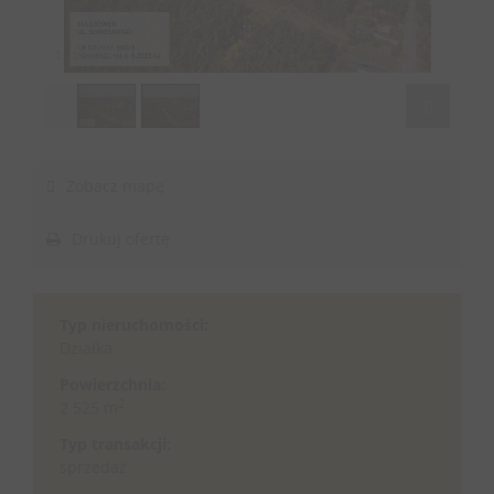
1
/
19
Zobacz mapę
Drukuj ofertę
Typ nieruchomości:
Działka
Powierzchnia:
2
2 525 m
Typ transakcji:
sprzedaż