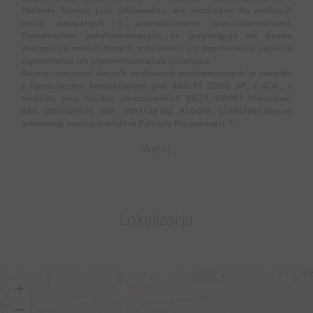
Podanie danych jest dobrowolne, ale niezbędne do realizacji
usług związanych z pośrednictwem nieruchomościami.
Zostałem/am poinformowany/a, że przysługują mi prawa
dostępu do swoich danych, możliwości ich poprawienia, żądania
zaprzestania ich przetwarzania lub usunięcia.
Administratorem danych osobowych przetwarzanych w związku
z formularzem kontaktowym jest REALTY ZONE SP. Z O.O., z
siedzibą przy Alejach Jerozolimskich 85/21, 02-001 Warszawa,
KRS: 0001029016, NIP: 7011138102, REGON: 524945901.Więcej
informacji można znaleźć w Polityce Prywatności. *
Lokalizacja
+
−