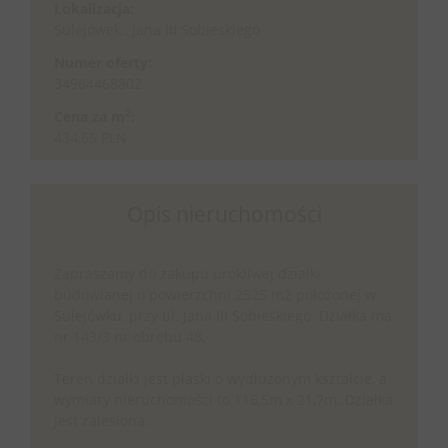
Lokalizacja:
Sulejówek , Jana III Sobieskiego
Numer oferty:
34964468802
2
Cena za m
:
434,65 PLN
Opis nieruchomości
Zapraszamy do zakupu urokliwej działki
budowlanej o powierzchni 2525 m2 położonej w
Sulejówku, przy ul. Jana III Sobieskiego. Działka ma
nr 143/3 nr obrębu 48.
Teren działki jest płaski o wydłużonym kształcie, a
wymiary nieruchomości to 116,5m x 21,7m. Działka
jest zalesiona.