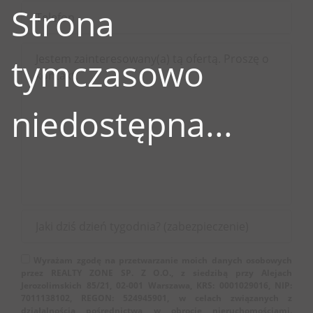
Strona
tymczasowo
niedostępna...
Wyrażam zgodę na przetwarzanie moich danych osobowych
przez REALTY ZONE SP. Z O.O., z siedzibą przy Alejach
Jerozolimskich 85/21, 02-001 Warszawa, KRS: 0001029016, NIP:
7011138102, REGON: 524945901, w celach związanych z
działalnością pośrednictwa w obrocie nieruchomościami.