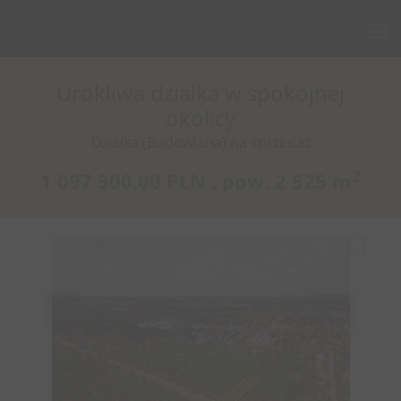
Urokliwa działka w spokojnej
okolicy
Działka (Budowlana) na sprzedaż
2
1 097 500,00 PLN ,
pow.
2 525 m