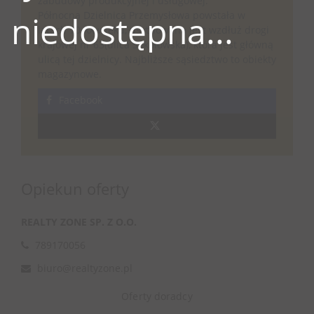
zabudowy produkcyjnej i usługowej.
niedostępna...
Północna Dzielnica Przemysłowa powstała w
latach 70 XX wieku, usytuowana jest wzdłuż drogi
krajowej nr 63(ulica Sokołowska), która jest główną
ulicą tej dzielnicy. Najbliższe sąsiedztwo to obiekty
magazynowe.
Facebook
Opiekun oferty
REALTY ZONE SP. Z O.O.
789170056
biuro@realtyzone.pl
Oferty doradcy