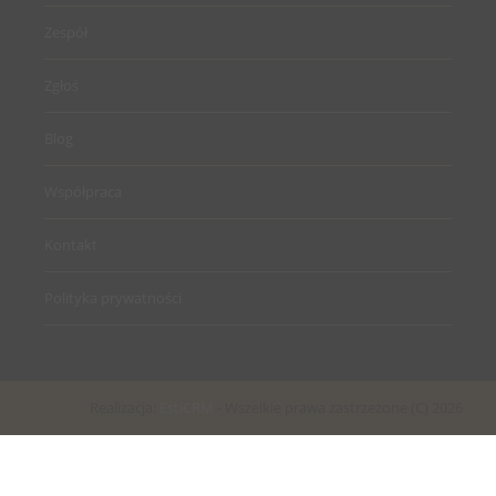
Zespół
Zgłoś
Blog
Współpraca
Kontakt
Polityka prywatności
Realizacja:
EstiCRM
- Wszelkie prawa zastrzeżone (C) 2026