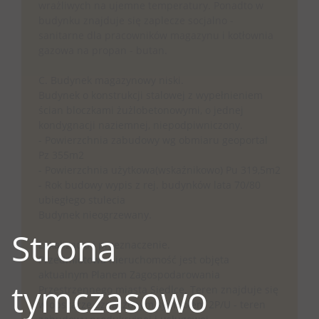
wrażliwych na ujemne temperatury. Ponadto w
budynku znajduje się zaplecze socjalno -
sanitarne dla pracowników magazynu i kotłownia
gazowa na propan - butan.
C. Budynek magazynowy niski.
Budynek o konstrukcji stalowej z wypełnieniem
ścian bloczkami żużlobetonowymi, o jednej
kondygnacji naziemnej, niepodpiwniczony.
- Powierzchnia zabudowy wg obmiaru geoportal
Pz 355m2
- Powierzchnia użytkowa(wskaźnikowo) Pu 319,5m2
- Rok budowy wypis z rej. budynków lata 70/80
ubiegłego stulecia
Budynek nieogrzewany.
Strona
Lokalizacja i przeznaczenie.
Przedmiotowa nieruchomość jest objęta
aktualnym Planem Zagospodarowania
tymczasowo
Przestrzennego miasta Siedlce. Teren znajduje się
w obszarze oznaczonym symbolem 2P/U - teren