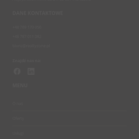
DANE KONTAKTOWE
+48 789 170 056
+48 787 011 082
biuro@realtyzone.pl
Znajdź nas na:
MENU
O nas
Oferty
Usługi