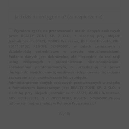
Wyrażam zgodę na przetwarzanie moich danych osobowych
przez REALTY ZONE SP. Z O.O., z siedzibą przy Alejach
Jerozolimskich 85/21, 02-001 Warszawa, KRS: 0001029016, NIP:
7011138102, REGON: 524945901, w celach związanych z
działalnością pośrednictwa w obrocie nieruchomościami.
Podanie danych jest dobrowolne, ale niezbędne do realizacji
usług związanych z pośrednictwem nieruchomościami.
Zostałem/am poinformowany/a, że przysługują mi prawa
dostępu do swoich danych, możliwości ich poprawienia, żądania
zaprzestania ich przetwarzania lub usunięcia.
Administratorem danych osobowych przetwarzanych w związku
z formularzem kontaktowym jest REALTY ZONE SP. Z O.O., z
siedzibą przy Alejach Jerozolimskich 85/21, 02-001 Warszawa,
KRS: 0001029016, NIP: 7011138102, REGON: 524945901.Więcej
informacji można znaleźć w Polityce Prywatności. *