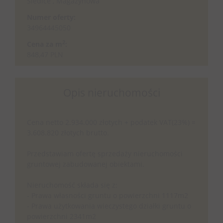
Siedlce , Magazynowa
Numer oferty:
34964445050
2
Cena za m
:
848,47 PLN
Opis nieruchomości
Cena netto 2.934.000 złotych + podatek VAT(23%) =
3.608.820 złotych brutto.
Przedstawiam ofertę sprzedaży nieruchomości
gruntowej zabudowanej obiektami.
Nieruchomość składa się z:
- Prawa własności gruntu o powierzchni 1117m2
- Prawa użytkowania wieczystego działki gruntu o
powierzchni 2341m2