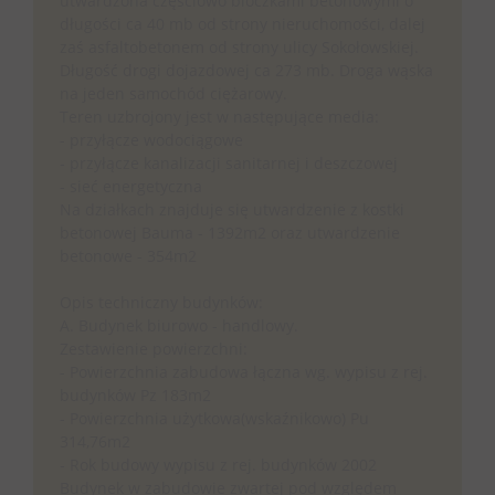
utwardzona częściowo bloczkami betonowymi o
długości ca 40 mb od strony nieruchomości, dalej
zaś asfaltobetonem od strony ulicy Sokołowskiej.
Długość drogi dojazdowej ca 273 mb. Droga wąska
na jeden samochód ciężarowy.
Teren uzbrojony jest w następujące media:
- przyłącze wodociągowe
- przyłącze kanalizacji sanitarnej i deszczowej
- sieć energetyczna
Na działkach znajduje się utwardzenie z kostki
betonowej Bauma - 1392m2 oraz utwardzenie
betonowe - 354m2
Opis techniczny budynków:
A. Budynek biurowo - handlowy.
Zestawienie powierzchni:
- Powierzchnia zabudowa łączna wg. wypisu z rej.
budynków Pz 183m2
- Powierzchnia użytkowa(wskaźnikowo) Pu
314,76m2
- Rok budowy wypisu z rej. budynków 2002
Budynek w zabudowie zwartej pod względem