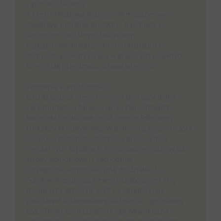
Łącznie = 3458m2
+ części składowe tj. budynek magazynowo -
składowy, budynek biurowo - handlowy z
zapleczem socjalnym, budynkiem
magazynowym(starszym) i infrastrukturą
techniczną towarzyszącą w granicach prawnych
terenu jak przedmiotu prawa własności.
Położenie nieruchomości:
Działki gruntu nieruchomości tworzące jedną
zorganizowaną funkcjonalnie całość(zwarty
kompleks), położone są na terenie Północnej
Dzielnicy Przemysłowej, w północnej części miasta
Siedlce. Teren nieruchomości płaski o dość
regularnych kształtach, częściowo ogrodzony od
strony południowej i zachodniej.
Dostępność komunikacyjna do działek z ul.
Sokołowskiej, drogą wewnętrzną(poprzez trzy
działki o nr ew. 2/18, 2/19 i 3 obręb 15) na
podstawie ustanowionej służebności gruntowej
tzw. "Drogi koniecznej". Droga wewnętrzna