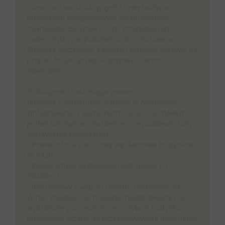
rozwiązań konstrukcyjnych i bryły budynku z
budynkiem magazynowym zrealizowanym
równolegle. Budynek o 2-ch kondygnacjach
naziemnych, nie podpiwniczony, murowany.
Budynek ogrzewany z własnej kotłowni gazowej na
propan-butan, grzejniki płytowe z termo
zaworami.
B. Budynek - hala magazynowa.
Budynek o konstrukcji stalowej w zabudowie
zintegrowanej z budynkiem biuro - handlowym, o
jednej kondygnacji naziemnej, niepodpiwniczony.
Zestawienie powierzchni:
- Powierzchnia zabudowy wg. kartoteki budynków
Pz 632m2
- Powierzchnia użytkowa(wskaźnikowo) Pu
594,08m2
- Rok budowy z wypisu rejestru budynków 2002
W hali znajduje się magazyn nieogrzewany oraz
wydzielone pomieszczenie na tyłach budynku
biurowego, grzane do przechowywania materiałów