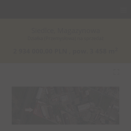
Siedlce, Magazynowa
Działka (Przemysłowa) na sprzedaż
2
2 934 000,00 PLN ,
pow.
3 458 m