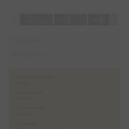
1
/
5
Zobacz mapę
Drukuj ofertę
Typ nieruchomości:
Działka
Powierzchnia:
2
3 458 m
Typ transakcji:
sprzedaż
Lokalizacja: