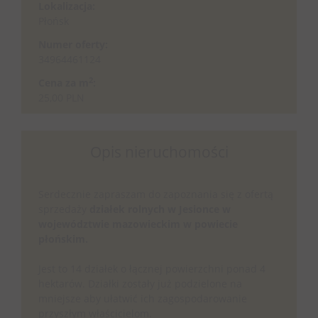
Lokalizacja:
Płońsk
Numer oferty:
34964461124
2
Cena za m
:
25,00 PLN
Opis nieruchomości
Serdecznie zapraszam do zapoznania się z ofertą
sprzedaży
działek rolnych w Jesionce w
województwie mazowieckim w powiecie
płońskim.
Jest to 14 działek o łącznej powierzchni ponad 4
hektarów. Działki zostały już podzielone na
mniejsze aby ułatwić ich zagospodarowanie
przyszłym właścicielom.