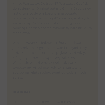
km od Warszawy. Do trasy E7 Warszawa Gdańsk
dojedziemy w 10 minut autem. Gmina Baboszewo
jest drugą co do wielkości gminą powiatu
płońskiego. Gminę tworzą 42 sołectwa, w których
zamieszkuje 8200 osób. Jest Gminą typowo
rolniczą z bardzo dobrze rozwiniętą infrastrukturą
techniczną.
W najbliższym sąsiedztwie luźna zabudowa
jednorodzinna z gospodarstwami rolnymi. Lasy i
łąki. 15 minut spacerem do pięknej rzeki Wkry, na
której organizowane są spływy kajakowe.
Wspaniałe widoki wzdłuż rzeki i aktywny
wypoczynek wśród przyrody to fantastyczny
sposób na relaks i odpoczynek od codziennych
spraw.
DLA KOGO
Oferta idealna dla inwestorów lub osób