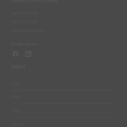
DANE KONTAKTOWE
+48 789 170 056
+48 787 011 082
biuro@realtyzone.pl
Znajdź nas na:
MENU
O nas
Oferty
Usługi
Zespół