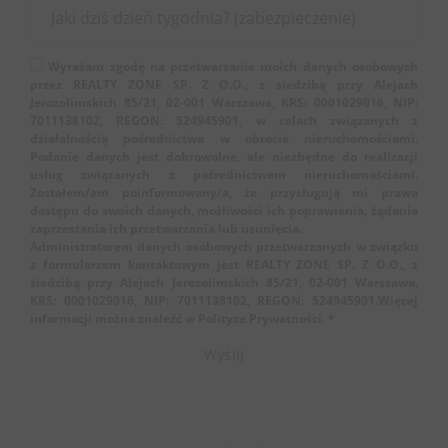
Wyrażam zgodę na przetwarzanie moich danych osobowych
przez REALTY ZONE SP. Z O.O., z siedzibą przy Alejach
Jerozolimskich 85/21, 02-001 Warszawa, KRS: 0001029016, NIP:
7011138102, REGON: 524945901, w celach związanych z
działalnością pośrednictwa w obrocie nieruchomościami.
Podanie danych jest dobrowolne, ale niezbędne do realizacji
usług związanych z pośrednictwem nieruchomościami.
Zostałem/am poinformowany/a, że przysługują mi prawa
dostępu do swoich danych, możliwości ich poprawienia, żądania
zaprzestania ich przetwarzania lub usunięcia.
Administratorem danych osobowych przetwarzanych w związku
z formularzem kontaktowym jest REALTY ZONE SP. Z O.O., z
siedzibą przy Alejach Jerozolimskich 85/21, 02-001 Warszawa,
KRS: 0001029016, NIP: 7011138102, REGON: 524945901.Więcej
informacji można znaleźć w Polityce Prywatności. *