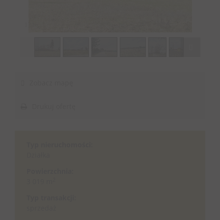
1
/
16
Zobacz mapę
Drukuj ofertę
Typ nieruchomości:
Działka
Powierzchnia:
2
3 019 m
Typ transakcji:
sprzedaż