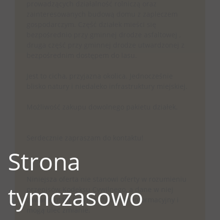
prowadzących działalność rolniczą oraz
zainteresowanych budową domu z zapleczem
gospodarczym. Część działek mieści się
bezpośrednio przy gminnej drodze asfaltowej ,
druga część przy gminnej drodze utwardzonej z
bezpośrednim dostępem do lasu.
Jest to cicha, przyjazna okolica. Jednocześnie
blisko natury i niedaleko infrastruktury miejskiej.
Możliwość zakupu dowolnego pakietu działek.
Serdecznie zapraszam do kontaktu!
Strona
Niniejsza oferta nie stanowi oferty w rozumieniu
tymczasowo
przepisów Kodeksu Cywilnego, a dane w niej
zawarte mają jedynie charakter informacyjny i
mogą ulec zmianie.