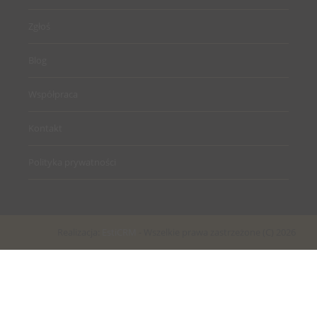
Zgłoś
Blog
Współpraca
Kontakt
Polityka prywatności
Realizacja:
EstiCRM
- Wszelkie prawa zastrzeżone (C) 2026