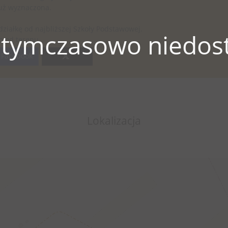
już wyznaczona.
działkę od najbliższej Szkoły Podstawowej.
 tymczasowo niedost
m od terenu.
Facebook
Lokalizacja