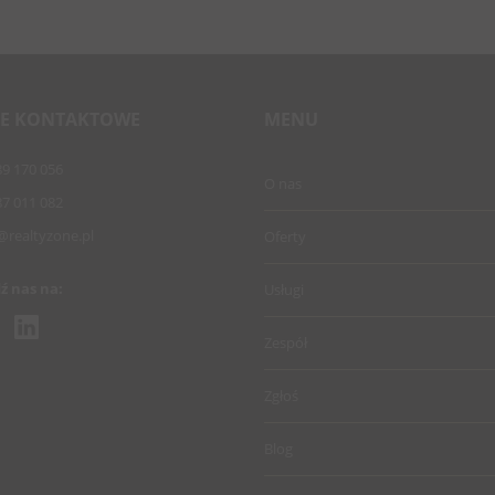
E KONTAKTOWE
MENU
89 170 056
O nas
87 011 082
@realtyzone.pl
Oferty
ź nas na:
Usługi
Zespół
Zgłoś
Blog