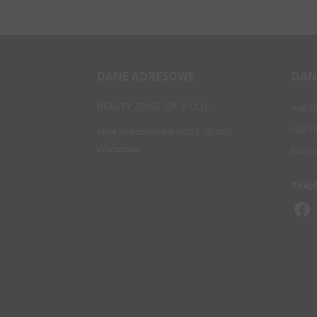
DANE ADRESOWE
DAN
REALTY ZONE SP. Z O.O.
+48 7
+48 7
Aleje Jerozolimskie 85/21, 02-001
Warszawa
biuro
Znajd