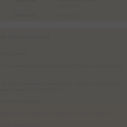
Poprzeczna
2
Cena za m
:
40,00 PLN
pis nieruchomości
rzonego domu?
 zieleni w okolicy domów jednorodzinnych przy ul. Poprzecznej w
ce do siebie o numerach ewidencyjnych 1449/2 i 1449/3, każda o
ałek to około 35 m na około 92 m.
oraz 7 km od Kadzidła.
ących do siebie, tworzących dotychczas 92 arowe siedlisko.
z sieci energetycznej.