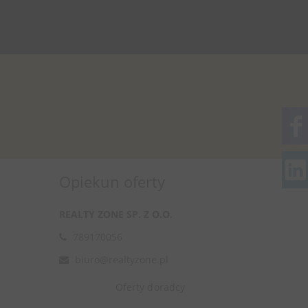
Opiekun oferty
REALTY ZONE SP. Z O.O.
789170056
biuro@realtyzone.pl
Oferty doradcy