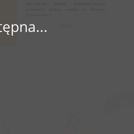
7011138102, REGON: 524945901.Więcej
informacji można znaleźć w Polityce
Prywatności. *
ępna...