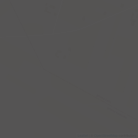
Leaflet
| ©
OpenStreetMap
contributors