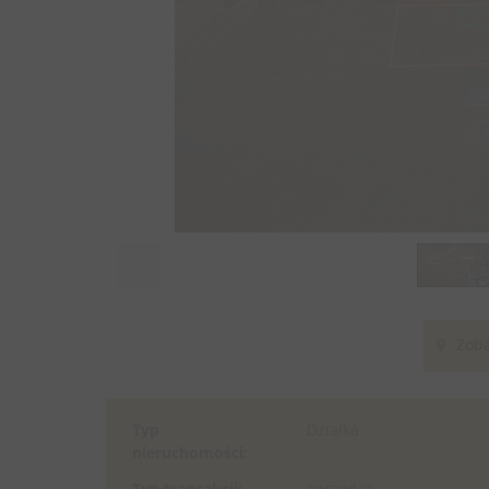
Zoba
Typ
Działka
nieruchomości:
Typ transakcji:
sprzedaż