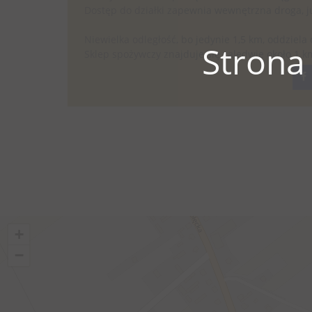
Dostęp do działki zapewnia wewnętrzna droga, 
Niewielka odległość, bo jedynie 1,5 km, oddziela 
Strona
Sklep spożywczy znajduje się zaledwie około 1 k
+
−