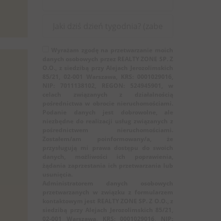
Wyrażam zgodę na przetwarzanie moich
danych osobowych przez REALTY ZONE SP. Z
O.O., z siedzibą przy Alejach Jerozolimskich
85/21, 02-001 Warszawa, KRS: 0001029016,
NIP: 7011138102, REGON: 524945901, w
celach związanych z działalnością
pośrednictwa w obrocie nieruchomościami.
Podanie danych jest dobrowolne, ale
niezbędne do realizacji usług związanych z
pośrednictwem nieruchomościami.
Zostałem/am poinformowany/a, że
przysługują mi prawa dostępu do swoich
danych, możliwości ich poprawienia,
żądania zaprzestania ich przetwarzania lub
usunięcia.
Administratorem danych osobowych
przetwarzanych w związku z formularzem
kontaktowym jest REALTY ZONE SP. Z O.O., z
siedzibą przy Alejach Jerozolimskich 85/21,
02-001 Warszawa, KRS: 0001029016, NIP: