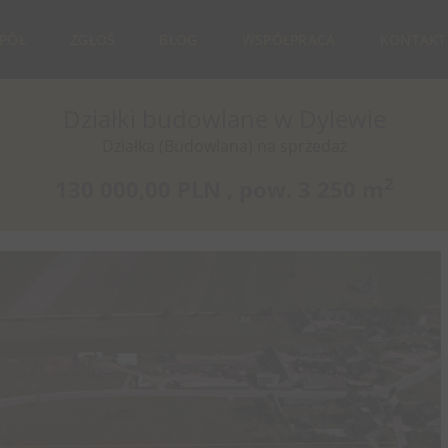
SPÓŁ
ZGŁOŚ
BLOG
WSPÓŁPRACA
KONTAKT
Działki budowlane w Dylewie
Działka (Budowlana) na sprzedaż
2
130 000,00 PLN ,
pow.
3 250 m