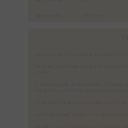
Numer oferty:
34964457547
O
Szukasz działki na wybudowanie swojego wyma
Mamy dla Ciebie idealną działkę położoną wśród
Dylewie.
W ofercie są dwie identyczne działki przylegają
powierzchni 32,5 ar. Wymiary poszczególnych dzi
Działki położone są zaledwie 13 km od Ostrołęki 
Są to dwie z trzech dostępnych działek przylegaj
Istnieje możliwość podłączenia do wodociągu ora