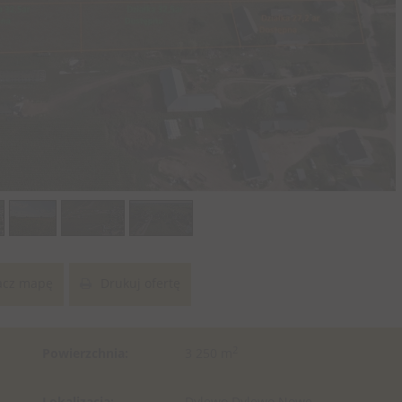
cz mapę
Drukuj ofertę
2
Powierzchnia:
3 250 m
Lokalizacja:
Dylewo Dylewo Nowe ,