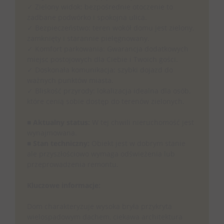
✓ Zielony widok: bezpośrednie otoczenie to
zadbane podwórko i spokojna ulica.
✓ Bezpieczeństwo: teren wokół domu jest zielony,
zamknięty i starannie pielęgnowany.
✓ Komfort parkowania: Gwarancja dodatkowych
miejsc postojowych dla Ciebie i Twoich gości.
✓ Doskonała komunikacja: szybki dojazd do
ważnych punktów miasta.
✓ Bliskość przyrody: lokalizacja idealna dla osób,
które cenią sobie dostęp do terenów zielonych.
■
Aktualny status:
W tej chwili nieruchomość jest
wynajmowana.
■
Stan techniczny:
Obiekt jest w dobrym stanie
ale przyszłościowo wymaga odświeżenia lub
przeprowadzenia remontu.
Kluczowe informacje:
Dom charakteryzuje wysoka bryła przykryta
wielospadowym dachem, ciekawa architektura