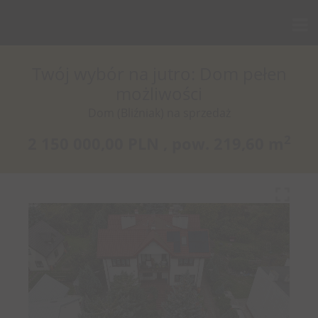
Twój wybór na jutro: Dom pełen
możliwości
Dom (Bliźniak) na sprzedaż
2
2 150 000,00 PLN ,
pow.
219,60 m