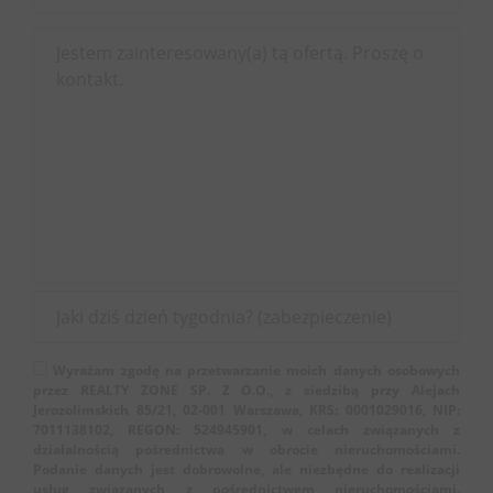
Wyrażam zgodę na przetwarzanie moich danych osobowych
przez REALTY ZONE SP. Z O.O., z siedzibą przy Alejach
Jerozolimskich 85/21, 02-001 Warszawa, KRS: 0001029016, NIP:
7011138102, REGON: 524945901, w celach związanych z
działalnością pośrednictwa w obrocie nieruchomościami.
Podanie danych jest dobrowolne, ale niezbędne do realizacji
usług związanych z pośrednictwem nieruchomościami.