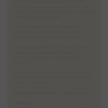
oraz duże funkcjonalne pomieszczenia. Dom
utrzymany w stylu podmiejskiej rezydencji, dla
klienta ceniącego sobie spokój, komfort i wygodę w
topowej lokalizacji Warszawy.
Został zaprojektowany i wybudowany pod
zamówienia dla samego właściciela, wykończony z
pietyzmem i dbałością o najmniejszy detal.
Zastosowane materiały i technologia sprawiają, że
w domu panuje optymalna temperatura
powietrza, a ogrzewanie zimą jest bardzo
wydajne.
Teren wokół domu starannie zagospodarowany,
kostka brukowa, trawniki, brama wjazdowa oraz
miejsce na 3 samochody.
Stan prawny:
Pełna własność z księgą wieczystą.
Lokalizacja:
Nieruchomość znajduje się w jednej z najbardziej