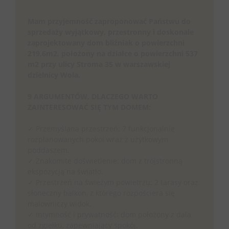
Mam przyjemność zaproponować Państwu do
sprzedaży wyjątkowy, przestronny i doskonale
zaprojektowany dom bliźniak o powierzchni
219,6m2, położony na działce o powierzchni 537
m2 przy ulicy Stroma 35 w warszawskiej
dzielnicy Wola.
9 ARGUMENTÓW, DLACZEGO WARTO
ZAINTERESOWAĆ SIĘ TYM DOMEM:
✓ Przemyślana przestrzeń: 7 funkcjonalnie
rozplanowanych pokoi wraz z użytkowym
poddaszem.
✓ Znakomite doświetlenie: dom z trójstronną
ekspozycją na światło.
✓ Przestrzeń na świeżym powietrzu: 2 tarasy oraz
słoneczny balkon, z którego rozpościera się
malowniczy widok.
✓ Intymność i prywatność: dom położony z dala
od zgiełku, zapewniający spokój.