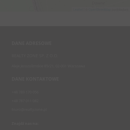
Leaflet
| ©
OpenStreetMap
contributors
DANE ADRESOWE
REALTY ZONE SP. Z O.O.
Aleje Jerozolimskie 85/21, 02-001 Warszawa
DANE KONTAKTOWE
+48 789 170 056
+48 787 011 082
biuro@realtyzone.pl
Znajdź nas na: