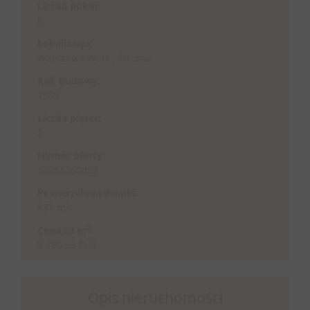
Liczba pokoi:
8
Lokalizacja:
Warszawa Wola , Stroma
Rok budowy:
1989
Liczba pięter:
2
Numer oferty:
34964460432
Powierzchnia działki:
2
537 m
2
Cena za m
:
9 790,53 PLN
Opis nieruchomości