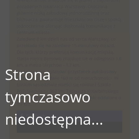
pożądanych lokalizacji Warszawy. Otoczona
głównie niską zabudową jednorodzinną oraz
bliźniaczą, gwarantuje mieszkańcom ciszę i spokój,
jednocześnie oferując doskonałą komunikację z
centrum miasta.
Zaledwie 8 km dzieli nas od serca Warszawy, co
przekłada się na zaledwie 15-minutowy dojazd.
Dla tych, którzy preferują komunikację miejską,
stacja metra Bemowo znajduje się w odległości 1,6
km, a metra Ulrychów - 1,7 km.
Strona
Dodatkowy atut stanowi przystanek autobusowy
oddalony o zaledwie 160 m od nieruchomości. W
bliskim sąsiedztwie mieści się również Szkoła
tymczasowo
Podstawowa nr 362 im. Tadeusza Kotarbińskiego
oraz Przedszkole nr 336, obie placówki oddalone o
1,7 km.
niedostępna...
Facebook