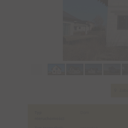
Zoba
Typ
Dom
nieruchomości:
Typ transakcji:
sprzedaż