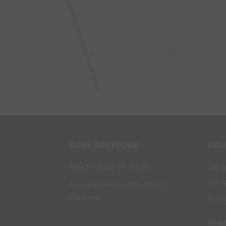
DANE ADRESOWE
DAN
REALTY ZONE SP. Z O.O.
+48 7
+48 7
Aleje Jerozolimskie 85/21, 02-001
Warszawa
biuro
Znajd