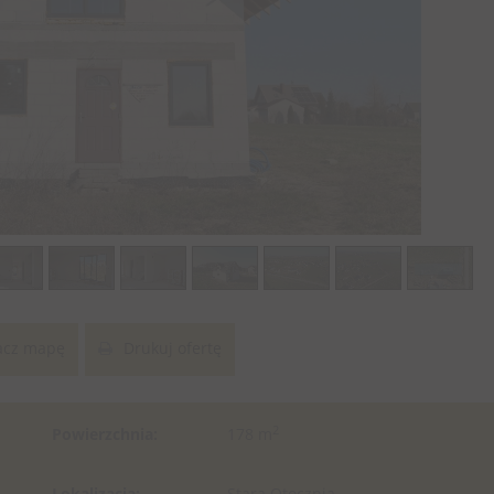
cz mapę
Drukuj ofertę
2
Powierzchnia:
178 m
Lokalizacja:
Stara Otocznia