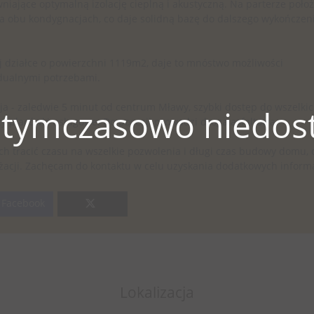
iające optymalną izolację cieplną i akustyczną. Na parterze poło
 na obu kondygnacjach, co daje solidną bazę do dalszego wykończeni
j działce o powierzchni 1119m2, daje to mnóstwo możliwości
dualnymi potrzebami.
cja - zaledwie 5 minut od centrum Mławy, szybki dostęp do wszelki
 tymczasowo niedost
czy placówki usługowe. Do posesji prowadzi droga asfaltowa.
ch tracić czasu na wszelkie pozwolenia i długi czas budowy domu, 
żacji. Zachęcam do kontaktu w celu uzyskania dodatkowych informa
Facebook
Lokalizacja