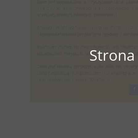
Dom jest wyposażony w trzyszybowe okna, zapewn
są już tynki, a elektryka została rozprowadzona
aranżacji według własnych preferencji.
Nieruchomość usytuowana jest na dużej, płaskie
zagospodarowania przestrzeni zgodnie z indywi
Kolejnym atutem tej nieruchomości jest lokaliza
Strona
udogodnień miejskich, takich jak sklepy, szkoły 
Dom jest idealną propozycją dla osób nie chcący
osób poszukujących przestrzeni do własnej aran
oraz umówienia się na prezentację.