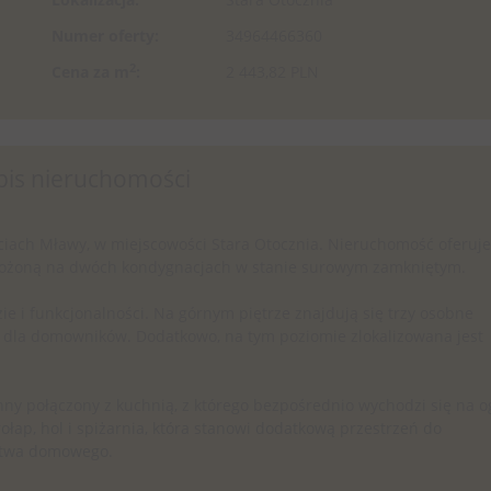
Numer oferty:
34964466360
2
Cena za m
:
2 443,82 PLN
pis nieruchomości
iach Mławy, w miejscowości Stara Otocznia. Nieruchomość oferuje
łożoną na dwóch kondygnacjach w stanie surowym zamkniętym.
e i funkcjonalności. Na górnym piętrze znajdują się trzy osobne
rt dla domowników. Dodatkowo, na tym poziomie zlokalizowana jest
nny połączony z kuchnią, z którego bezpośrednio wychodzi się na o
rołap, hol i spiżarnia, która stanowi dodatkową przestrzeń do
stwa domowego.