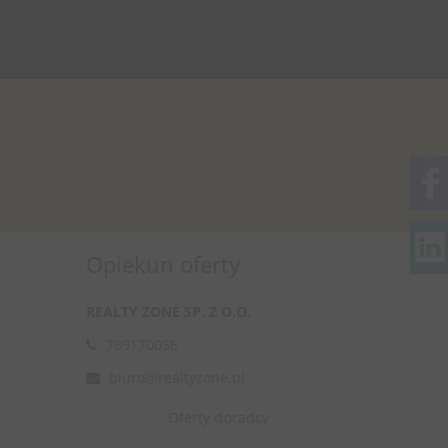
Opiekun oferty
REALTY ZONE SP. Z O.O.
789170056
biuro@realtyzone.pl
Oferty doradcy