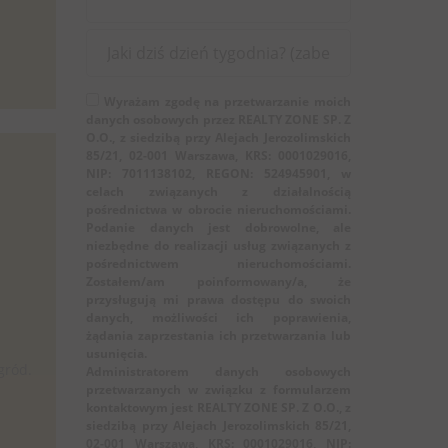
Wyrażam zgodę na przetwarzanie moich
danych osobowych przez REALTY ZONE SP. Z
O.O., z siedzibą przy Alejach Jerozolimskich
85/21, 02-001 Warszawa, KRS: 0001029016,
NIP: 7011138102, REGON: 524945901, w
celach związanych z działalnością
pośrednictwa w obrocie nieruchomościami.
Podanie danych jest dobrowolne, ale
niezbędne do realizacji usług związanych z
pośrednictwem nieruchomościami.
Zostałem/am poinformowany/a, że
przysługują mi prawa dostępu do swoich
danych, możliwości ich poprawienia,
żądania zaprzestania ich przetwarzania lub
usunięcia.
gród.
Administratorem danych osobowych
przetwarzanych w związku z formularzem
kontaktowym jest REALTY ZONE SP. Z O.O., z
siedzibą przy Alejach Jerozolimskich 85/21,
02-001 Warszawa, KRS: 0001029016, NIP: