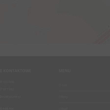
E KONTAKTOWE
MENU
89 170 056
O nas
87 011 082
@realtyzone.pl
Oferty
ź nas na:
Usługi