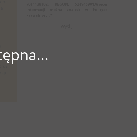
żone
7011138102, REGON: 524945901.Więcej
a i
informacji można znaleźć w Polityce
Prywatności. *
ch
ępna...
oraz
cji