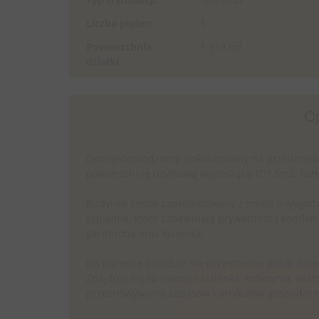
Liczba pięter:
1
2
Powierzchnia
1 119 m
działki:
O
Dom jednorodzinny zlokalizowany na przedmieśc
powierzchnię użytkową wynoszącą 107.5m2, roz
Budynek został zaprojektowany z myślą o wygodzi
sypialnie, które zapewniają prywatność i komfo
garderoba oraz łazienka.
Na parterze znajduje się przestronny pokój dzie
Znajduje się tu również łazienka, kotłownia, wiat
przechowywania zapasów i artykułów gospodar