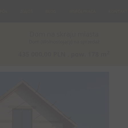
SPÓŁ
ZGŁOŚ
BLOG
WSPÓŁPRACA
KONTAKT
Dom na skraju miasta
Dom (Wolnostojący) na sprzedaż
2
435 000,00 PLN ,
pow.
178 m